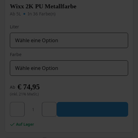
auf
Wixx 2K PU Metallfarbe
der
Ab 5L
In 36 Farbe(n)
Produktseite
gewählt
Liter
werden
Farbe
€
74,95
Ab
(inkl. 21% MwSt.)
Dieses
Wixx 2K PU Metallfarbe Menge
Produkt
weist
mehrere
Auf Lager
Varianten
auf.