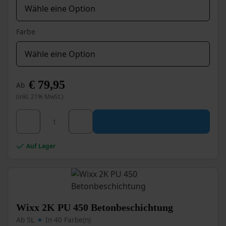
Farbe
€
79,95
Ab
(inkl. 21% MwSt.)
Dieses
Wixx 2K Epoxid 650 Extreme Betonbeschichtung Me
Produkt
weist
mehrere
Auf Lager
Varianten
auf.
Die
Optionen
können
auf
Wixx 2K PU 450 Betonbeschichtung
der
Ab 5L
In 40 Farbe(n)
Produktseite