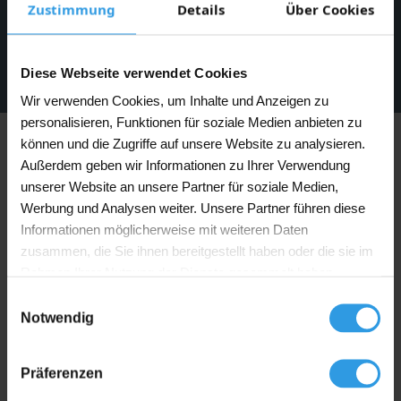
Zustimmung
Details
Über Cookies
Diese Webseite verwendet Cookies
Wir verwenden Cookies, um Inhalte und Anzeigen zu
personalisieren, Funktionen für soziale Medien anbieten zu
können und die Zugriffe auf unsere Website zu analysieren.
Beschreibung
Außerdem geben wir Informationen zu Ihrer Verwendung
unserer Website an unsere Partner für soziale Medien,
Farbmischer Metall 40 x 8 cm
Werbung und Analysen weiter. Unsere Partner führen diese
Mit diesem stabilen Metallmischer mischen Sie einfach
Informationen möglicherweise mit weiteren Daten
Farbe, Latex, Klebstoff und Mörtel zu einem glatten
zusammen, die Sie ihnen bereitgestellt haben oder die sie im
und klumpenfreien Ergebnis. Setzen Sie den Mischer in
Rahmen Ihrer Nutzung der Dienste gesammelt haben.
eine Bohrmaschine ein und mischen Sie die Mischung
direkt im Eimer. Dank der Länge und Form ist dieser
Einwilligungsauswahl
Metallmischer ideal für effizientes und schnelles
Notwendig
Mischen. Sie verwenden den Mischer geeignet für
Mengen bis maximal 25 Liter und er ist
Präferenzen
wiederverwendbar.