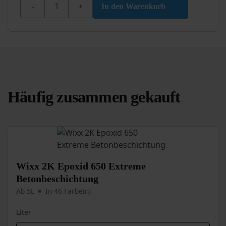
€ 10,99
€ 7,95.
In den Warenkorb
Häufig zusammen gekauft
Wixx 2K Epoxid 650 Extreme
Betonbeschichtung
Ab 5L
In 46 Farbe(n)
Liter