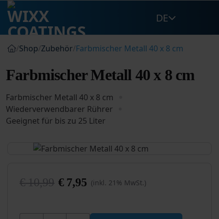
Zum
DE
Inhalt
springen
/
Shop
/
Zubehör
/
Farbmischer Metall 40 x 8 cm
Farbmischer Metall 40 x 8 cm
Farbmischer Metall 40 x 8 cm
Wiederverwendbarer Rührer
Geeignet für bis zu 25 Liter
€
10,99
€
7,95
(inkl. 21% MwSt.)
Ursprünglicher
Aktueller
Preis
Preis
war:
ist:
Farbmischer Metall 40 x 8 cm Menge