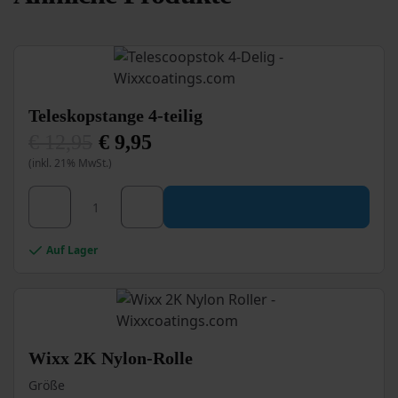
Teleskopstange 4-teilig
€
12,95
€
9,95
Ursprünglicher
Aktueller
(inkl. 21% MwSt.)
Preis
Preis
war:
ist:
€ 12,95
€ 9,95.
Teleskopstange 4-teilig Menge
Auf Lager
Wixx 2K Nylon-Rolle
Größe