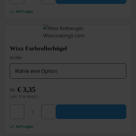
Auf Lager
Wixx Farbrollerbügel
Größe
€
3,35
Ab
(inkl. 21% MwSt.)
Dieses
Wixx Farbrollerbügel Menge
Produkt
weist
mehrere
Auf Lager
Varianten