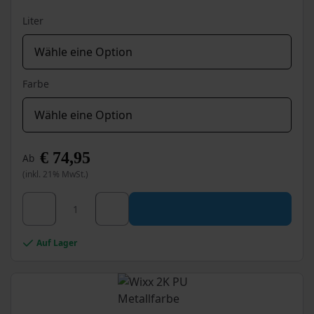
gewählt
Liter
werden
Farbe
€
74,95
Ab
(inkl. 21% MwSt.)
Dieses
Wixx 2K PU 450 Betonbeschichtung Menge
Produkt
weist
mehrere
Auf Lager
Varianten
auf.
Die
Optionen
können