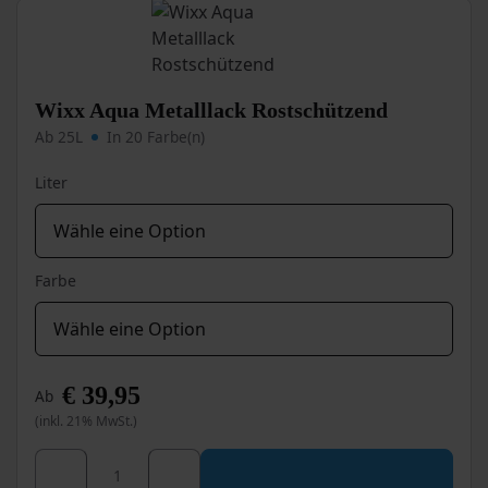
Die
Optionen
können
auf
der
Wixx Aqua Metalllack Rostschützend
Produktseite
Ab 25L
In 20 Farbe(n)
gewählt
werden
Liter
Farbe
€
39,95
Ab
(inkl. 21% MwSt.)
Dieses
Wixx Aqua Metalllack Rostschützend Menge
Produkt