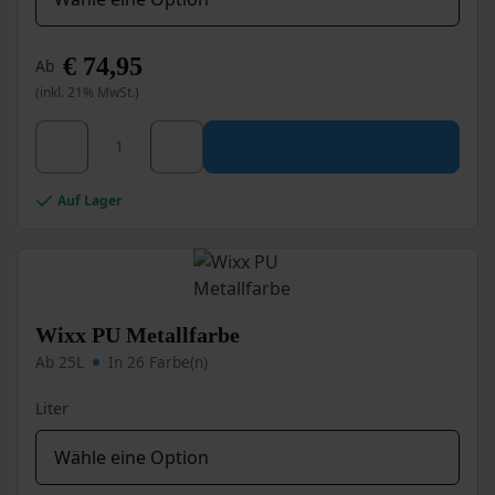
€
74,95
Ab
(inkl. 21% MwSt.)
Dieses
Wixx 2K Epoxid Metallbeschichtung Menge
Produkt
weist
mehrere
Auf Lager
Varianten
auf.
Die
Optionen
können
auf
Wixx PU Metallfarbe
der
Ab 25L
In 26 Farbe(n)
Produktseite
gewählt
Liter
werden