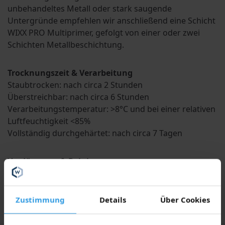
unbehandeltes Metall oder stark saugende
Untergründe empfehlen wir anschließend eine Schicht
WIXX PRO Multiprimer, gefolgt von einer oder zwei
Schichten Metallbeschichtung.
Trocknungszeit & Verarbeitung
Staubtrocken: nach circa 2 Stunden
Überstreichbar: nach circa 6 Stunden
Verarbeitungstemperatur: >8°C und bei einer relativen
Luftfeuchtigkeit <85%
Vollständig durchgehärtet: nach circa 7 Tagen
Verdünnung & Reinigung
Kann bei Bedarf leicht mit Wasser verdünnt werden.
Werkzeuge direkt nach Gebrauch mit Wasser reinigen.
Zustimmung
Details
Über Cookies