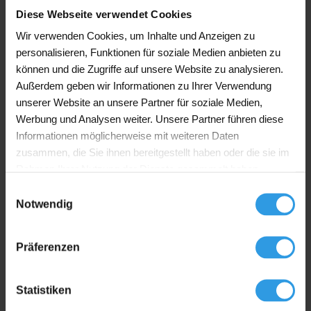
Diese Webseite verwendet Cookies
Spezifikationen
Wir verwenden Cookies, um Inhalte und Anzeigen zu
personalisieren, Funktionen für soziale Medien anbieten zu
Liter
2,5L, 5L, 10L, 20L
können und die Zugriffe auf unsere Website zu analysieren.
Außerdem geben wir Informationen zu Ihrer Verwendung
Achatgrau, Cremeweiß, Fenstergrau,
unserer Website an unsere Partner für soziale Medien,
Hellgrau, Mischfarbe, RAL 7035 | Hellgrau,
Werbung und Analysen weiter. Unsere Partner führen diese
RAL 7038 | Achatgrau, RAL 7040 |
Fenstergrau, RAL 7042 | Verkehrsgrau A,
Informationen möglicherweise mit weiteren Daten
Farbe
RAL 7044 | Seidengrau, RAL 7046 | Telegrau
zusammen, die Sie ihnen bereitgestellt haben oder die sie im
2, RAL 9001 | Cremeweiß, RAL 9010 |
Rahmen Ihrer Nutzung der Dienste gesammelt haben.
Reinweiß, RAL 9016 | Verkehrsweiß,
Reinweiß, Seidengrau, Telegrau 2,
Einwilligungsauswahl
Verkehrsgrau A, Verkehrsweiß, Weiß
Notwendig
Glanzgrad
Seidenglanz
Präferenzen
Anwendung
Für außen, Für innen
Statistiken
Basis
Wasserverdünnbar