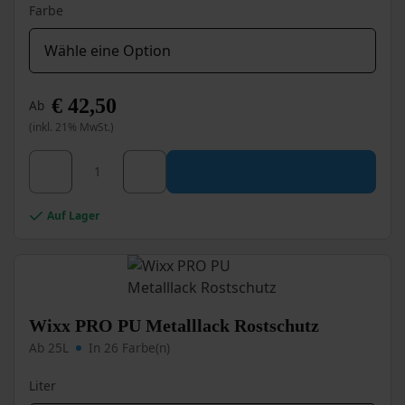
Farbe
€
42,50
Ab
(inkl. 21% MwSt.)
Dieses
Wixx PU Metallfarbe Menge
Produkt
weist
mehrere
Auf Lager
Varianten
auf.
Die
Optionen
können
auf
Wixx PRO PU Metalllack Rostschutz
der
Ab 25L
In 26 Farbe(n)
Produktseite
gewählt
Liter
werden