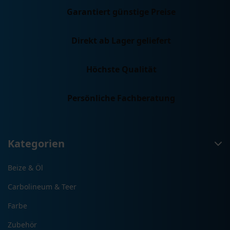
Produktseite
Garantiert günstige Preise
gewählt
werden
Direkt ab Lager geliefert
Höchste Qualität
Persönliche Fachberatung
Kategorien
Beize & Öl
Carbolineum & Teer
Farbe
Zubehör