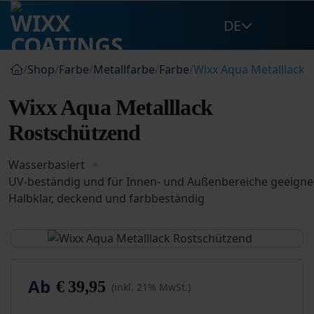
Zum
DE
Inhalt
springen
/
Shop
/
Farbe
/
Metallfarbe
/
Farbe
/
Wixx Aqua Metalllack 
Wixx Aqua Metalllack
Rostschützend
Wasserbasiert
UV-beständig und für Innen- und Außenbereiche geeigne
Halbklar, deckend und farbbeständig
Ab
€
39,95
(inkl. 21% MwSt.)