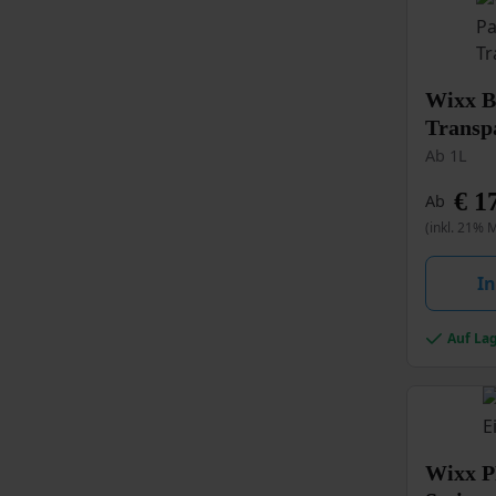
Dieses
Wixx B
Produkt
Transp
weist
Ab 1L
mehrere
Variante
€
17
Ab
auf.
(inkl. 21% 
Die
Optionen
können
I
auf
der
Auf La
Produkts
gewählt
werden
Dieses
Wixx P
Produkt