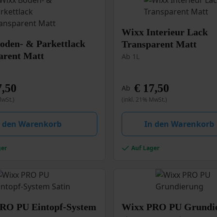
Dieses
Wixx Interieur Lack
Produkt
oden- & Parkettlack
Transparent Matt
weist
arent Matt
Ab 1L
mehrere
Varianten
auf.
n
,50
€
17,50
Ab
Die
MwSt.)
(inkl. 21% MwSt.)
Optionen
können
auf
n den Warenkorb
In den Warenkorb
der
Produktseite
ger
Auf Lager
gewählt
eite
werden
Dieses
RO PU Eintopf-System
Wixx PRO PU Grundi
Produkt