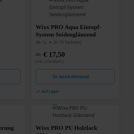
Dieses
Wixx PRO Aqua Eintopf-
Produkt
System Seidenglänzend
weist
Ab 1L
In 18 Farbe(n)
mehrere
Varianten
€
17,50
Ab
auf.
(inkl. 21% MwSt.)
Die
Optionen
können
In winkelmand
auf
der
Auf Lager
Produktseite
gewählt
werden
Dieses
erung
Wixx PRO PU Holzlack
Produkt