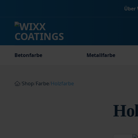
Zum
Über 
Inhalt
springen
Betonfarbe
Metallfarbe
/
Shop
/
Farbe
/
Holzfarbe
Hol