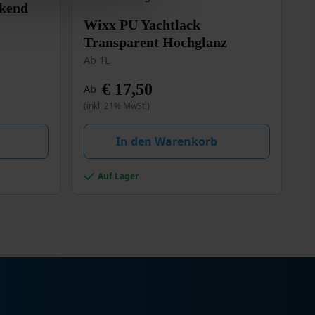
ckend
Dieses
Wixx PU Yachtlack
Produkt
Transparent Hochglanz
weist
Ab 1L
mehrere
Varianten
€
17,50
Ab
auf.
(inkl. 21% MwSt.)
Die
Optionen
können
In den Warenkorb
auf
der
Auf Lager
Produktseite
gewählt
werden