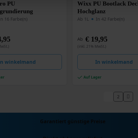
Dieses
ro PU
Wixx PU Bootlack De
Produkt
lgrundierung
Hochglanz
weist
In 16 Farbe(n)
Ab 1L
In 42 Farbe(n)
mehrere
n
Varianten
auf.
,95
€
19,95
Ab
Die
MwSt.)
(inkl. 21% MwSt.)
Optionen
können
auf
In winkelmand
In winkelmand
der
eite
Produktseite
ger
Auf Lager
gewählt
werden
1
2
Garantiert günstige Preise