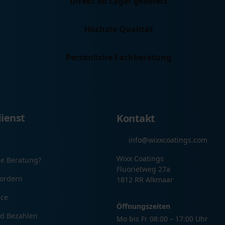
Direkt ab Lager geliefert
Höchste Qualität
Persönliche Fachberatung
ienst
Kontakt
info@wixxcoatings.com
Wixx Coatings
ie Beratung?
Fluorietweg 27a
ordern
1812 RR Alkmaar
ice
Öffnungszeiten
nd Bezahlen
Mo bis Fr 08:00 – 17:00 Uhr