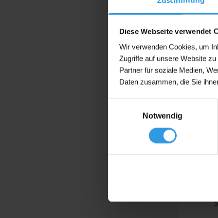
Diese Webseite verwendet 
Dieses
Wixx P
Wir verwenden Cookies, um Inha
Produkt
Zugriffe auf unsere Website z
Ab 1L
weist
Partner für soziale Medien, We
mehrere
Daten zusammen, die Sie ihnen
Variante
auf.
€
22
Ab
Einwilligungsauswahl
Die
(inkl. 21% 
Notwendig
Optionen
können
auf
der
Produkts
Auf La
gewählt
werden