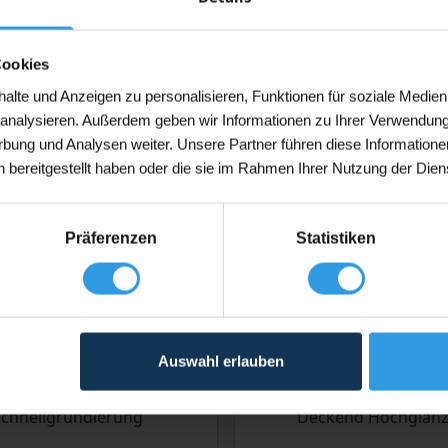
Cookies
RO PU Holzlack Satin
lte und Anzeigen zu personalisieren, Funktionen für soziale Medien
Dieses
Wixx PRO PU Holzlac
u analysieren. Außerdem geben wir Informationen zu Ihrer Verwendun
In 18 Farbe(n)
Produkt
rbung und Analysen weiter. Unsere Partner führen diese Informatione
Hochglanz
weist
 bereitgestellt haben oder die sie im Rahmen Ihrer Nutzung der Die
Ab 1L
In 18 Farbe(n)
n
mehrere
Varianten
,50
€
24,95
Ab
auf.
MwSt.)
(inkl. 21% MwSt.)
Präferenzen
Statistiken
Die
Optionen
können
In winkelmand
In winkelmand
auf
eite
der
ger
Auf Lager
Produktseite
Auswahl erlauben
gewählt
werden