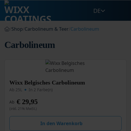
Zum
DE
Inhalt
springen
/
Shop
/
Carbolineum & Teer
/
Carbolineum
Carbolineum
Dieses
Wixx Belgisches Carbolineum
Produkt
Ab 25L
In 2 Farbe(n)
weist
mehrere
€
29,95
Ab
Varianten
(inkl. 21% MwSt.)
auf.
Die
Optionen
In den Warenkorb
können