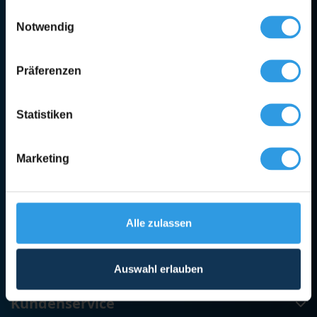
Einwilligungsauswahl
Notwendig
Persönliche Fachberatung
Präferenzen
Kategorien
Statistiken
Beize & Öl
Carbolineum & Teer
Marketing
Carbolineum
Teer
Alle zulassen
Farbe
Zubehör
Auswahl erlauben
Kundenservice