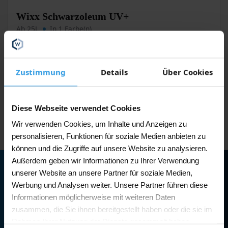
Dieses
Wixx Schwarzoleum UV+
Produkt
Ab 25L
In 1 Farbe(n)
weist
mehrere
€
29,95
Ab
Varianten
(inkl. 21% MwSt.)
auf.
Zustimmung
Details
Über Cookies
Die
Optionen
In den Warenkorb
können
auf
Diese Webseite verwendet Cookies
Auf Lager
der
Wir verwenden Cookies, um Inhalte und Anzeigen zu
Produktseite
gewählt
personalisieren, Funktionen für soziale Medien anbieten zu
werden
können und die Zugriffe auf unsere Website zu analysieren.
Außerdem geben wir Informationen zu Ihrer Verwendung
Garantiert günstige Preise
unserer Website an unsere Partner für soziale Medien,
Werbung und Analysen weiter. Unsere Partner führen diese
Direkt ab Lager geliefert
Informationen möglicherweise mit weiteren Daten
zusammen, die Sie ihnen bereitgestellt haben oder die sie im
Höchste Qualität
Rahmen Ihrer Nutzung der Dienste gesammelt haben.