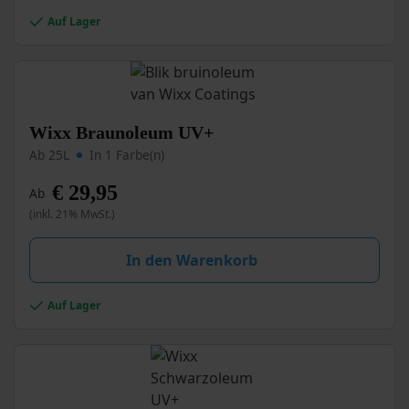
auf
Auf Lager
der
Produktseite
gewählt
werden
Dieses
Wixx Braunoleum UV+
Produkt
Ab 25L
In 1 Farbe(n)
weist
mehrere
€
29,95
Ab
Varianten
(inkl. 21% MwSt.)
auf.
Die
Optionen
In den Warenkorb
können
auf
Auf Lager
der
Produktseite
gewählt
werden