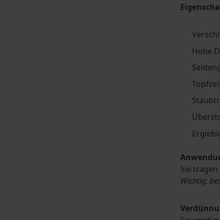
Eigenscha
Verschl
Hohe D
Seiden
Topfzei
Staubt
Überstr
Ergiebi
Anwendu
Sie tragen
Wichtig: be
Verdünnu
Sie verdün