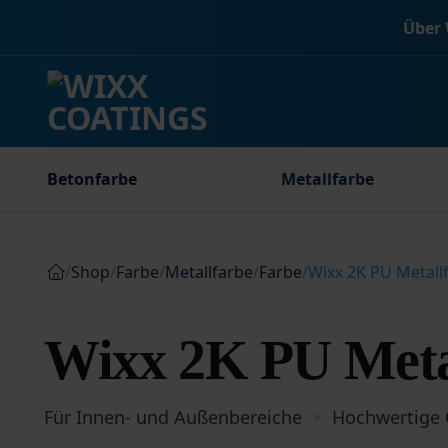
Zum
Über 
Inhalt
springen
Betonfarbe
Metallfarbe
/
Shop
/
Farbe
/
Metallfarbe
/
Farbe
/
Wixx 2K PU Metall
Wixx 2K PU Meta
Für Innen- und Außenbereiche
Hochwertige 