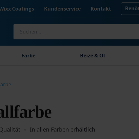
Benöt
Wixx Coatings
Kundenservice
Kontakt
Suche
nach:
Farbe
Beize & Öl
farbe
llfarbe
Qualität
In allen Farben erhältlich