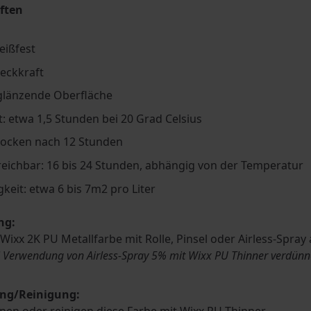
ften
eißfest
eckkraft
glänzende Oberfläche
t: etwa 1,5 Stunden bei 20 Grad Celsius
rocken nach 12 Stunden
eichbar: 16 bis 24 Stunden, abhängig von der Temperatur
gkeit: etwa 6 bis 7m2 pro Liter
ng:
 Wixx 2K PU Metallfarbe mit Rolle, Pinsel oder Airless-Spray 
i Verwendung von Airless-Spray 5% mit Wixx PU Thinner verdünn
ng/Reinigung:
nen oder reinigen diese Farbe mit Wixx PU Thinner.