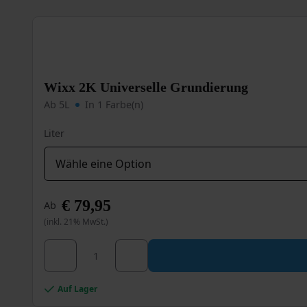
Wixx 2K Universelle Grundierung
Ab 5L
In 1 Farbe(n)
Liter
€
79,95
Ab
(inkl. 21% MwSt.)
Wixx 2K Universelle Grundierung Menge
Dieses
Produkt
weist
mehrere
Auf Lager
Varianten