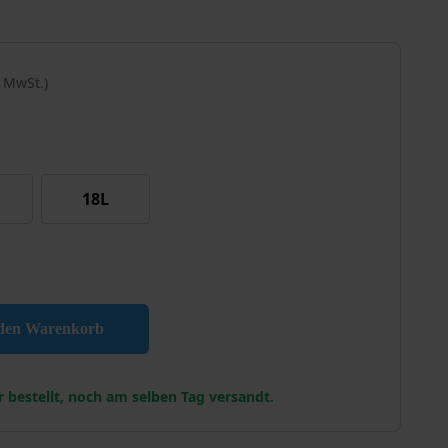
% MwSt.)
18L
chtung Aluminium Menge
 den Warenkorb
r bestellt, noch am selben Tag versandt.