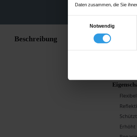
Daten zusammen, die Sie ihnen
Einwilligungsauswahl
Notwendig
Wixx PRO 
Beschreibung
Dachmateri
Aluminiump
Daher schü
Ihres Dach
Eigensch
Flexibe
Reflekt
Schütz
Erhöht
Reparie