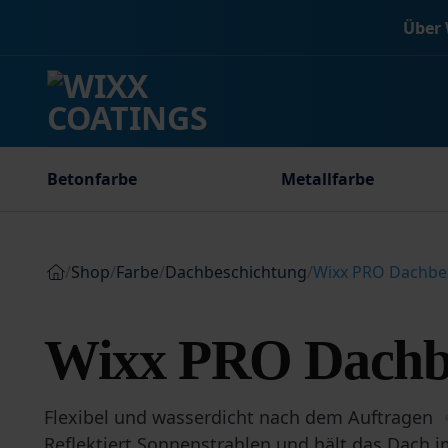
Zum
Über 
Inhalt
springen
Betonfarbe
Metallfarbe
/
Shop
/
Farbe
/
Dachbeschichtung
/
Wixx PRO Dachbe
Wixx PRO Dachb
Flexibel und wasserdicht nach dem Auftragen
Reflektiert Sonnenstrahlen und hält das Dach