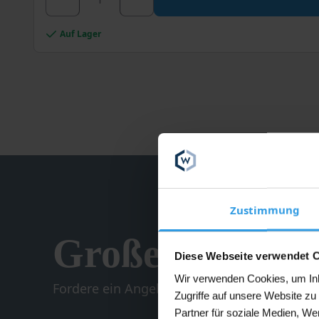
Produkt
weist
mehrere
Auf Lager
Varianten
auf.
Die
Optionen
können
auf
der
Produktseite
gewählt
werden
Zustimmung
Großes Malerpr
Diese Webseite verwendet 
Wir verwenden Cookies, um Inha
Fordere ein Angebot an.
Zugriffe auf unsere Website z
Partner für soziale Medien, We