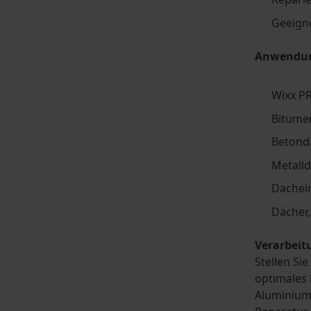
Geeigne
Anwendun
Wixx P
Bitume
Betond
Metall
Dachei
Dächer
Verarbeit
Stellen Si
optimales 
Aluminium