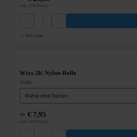
(inkl. 21% MwSt.)
Wixx PRO Quickprimer Dachbeschichtung Bitu
Dieses
Produkt
weist
mehrere
Auf Lager
Varianten
auf.
Die
Optionen
können
Wixx 2K Nylon-Rolle
auf
der
Größe
Produktseite
gewählt
werden
€
7,95
Ab
(inkl. 21% MwSt.)
Wixx 2K Nylon-Rolle Menge
Dieses