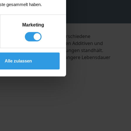
nste gesammelt haben.
Marketing
sserdichte Oberfläche für verschiedene
ierend auf Bitumen, speziellen Additiven und
Schicht, die allen Wetterbedingungen standhält.
 sondern sorgt auch für eine längere Lebensdauer
Alle zulassen
Sommer kühl hält.