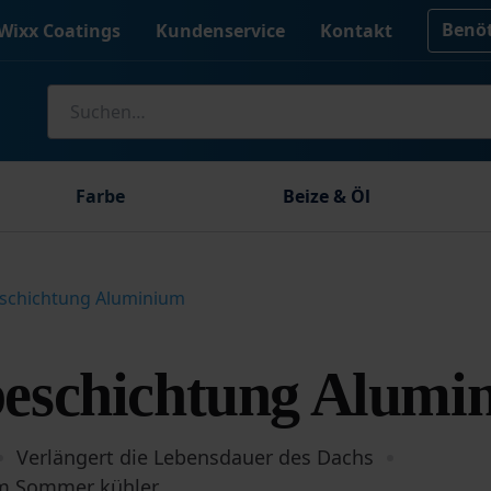
Benöt
Wixx Coatings
Kundenservice
Kontakt
Suche
nach:
Farbe
Beize & Öl
schichtung Aluminium
eschichtung Alumi
Verlängert die Lebensdauer des Dachs
 im Sommer kühler