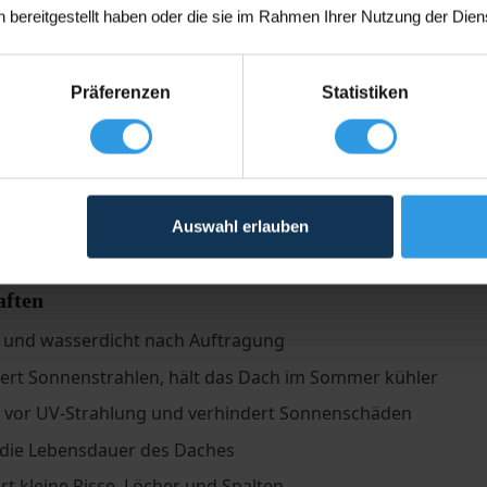
 bereitgestellt haben oder die sie im Rahmen Ihrer Nutzung der Die
Präferenzen
Statistiken
Aluminium-Dachbeschichtung bietet eine ausgezeichnete wa
alien. Diese hochwertige Aluminium-Dachbeschichtung, bas
artikeln, schafft nämlich eine reflektierende und flexible 
tzt die Dacheindeckung zudem nicht nur vor Feuchtigkeit,
Auswahl erlauben
es, indem sie Sonnenstrahlen reflektiert und das Dach im 
aften
l und wasserdicht nach Auftragung
iert Sonnenstrahlen, hält das Dach im Sommer kühler
t vor UV-Strahlung und verhindert Sonnenschäden
 die Lebensdauer des Daches
rt kleine Risse, Löcher und Spalten