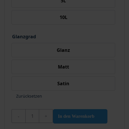
5L
10L
Glanzgrad
Glanz
Matt
Satin
Zurücksetzen
Wixx 2K PU Decklack Menge
In den Warenkorb