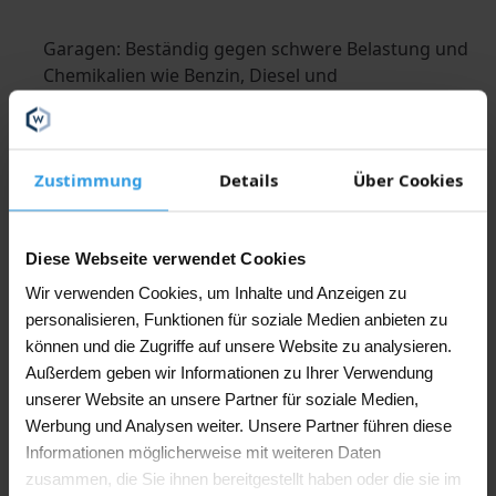
Garagen: Beständig gegen schwere Belastung und
Chemikalien wie Benzin, Diesel und
Bremsflüssigkeit
Autoausstellungsräume: Dauerhafter Schutz
gegen Weichmacher in Autoreifen und intensive
Zustimmung
Details
Über Cookies
Nutzung
Werkstätten: Widerstand gegen Lösemittel und
Säuren wie Salzsäure
Diese Webseite verwendet Cookies
Industrieböden: Ideal für Umgebungen mit hoher
Wir verwenden Cookies, um Inhalte und Anzeigen zu
chemischer Belastung und Verschleiß
personalisieren, Funktionen für soziale Medien anbieten zu
können und die Zugriffe auf unsere Website zu analysieren.
Lagerhallen: Verschleißfeste Deckschicht für
Außerdem geben wir Informationen zu Ihrer Verwendung
langanhaltenden Schutz
unserer Website an unsere Partner für soziale Medien,
Werbung und Analysen weiter. Unsere Partner führen diese
Verarbeitung
Informationen möglicherweise mit weiteren Daten
Wixx 2K PU Decklack ist speziell als zusätzliche
zusammen, die Sie ihnen bereitgestellt haben oder die sie im
Schutzschicht über einem anderen Wixx 2K-Produkt