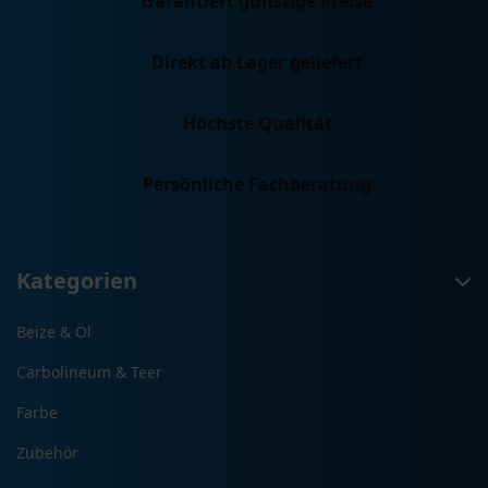
Garantiert günstige Preise
gewählt
werden
Direkt ab Lager geliefert
Höchste Qualität
Persönliche Fachberatung
Kategorien
Beize & Öl
Carbolineum & Teer
Farbe
Zubehör