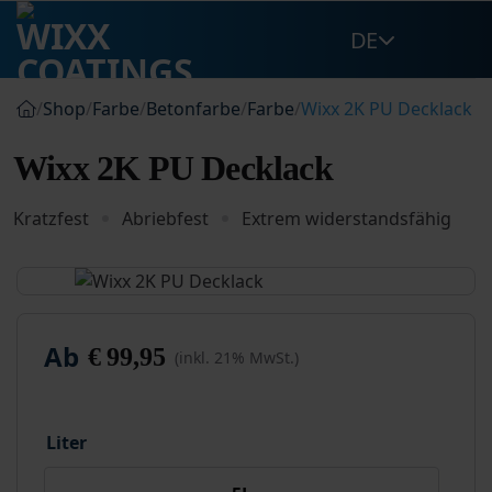
Zum
DE
Inhalt
springen
/
Shop
/
Farbe
/
Betonfarbe
/
Farbe
/
Wixx 2K PU Decklack
Wixx 2K PU Decklack
Kratzfest
Abriebfest
Extrem widerstandsfähig
Ab
€
99,95
(inkl. 21% MwSt.)
Liter