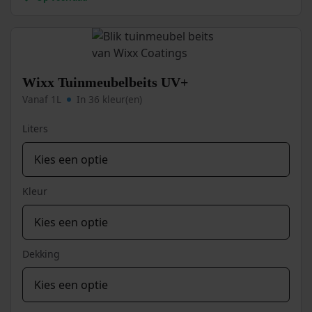
variaties.
Deze
optie
kan
gekozen
worden
Wixx Tuinmeubelbeits UV+
op
Vanaf 1L
In 36 kleur(en)
de
productpagina
Liters
Kleur
Dekking