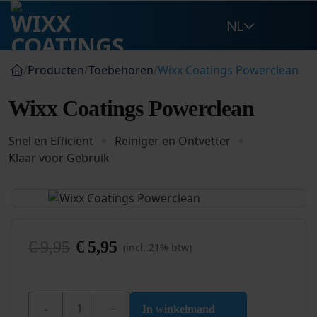
Ga
NL
naar
inhoud
/
Producten
/
Toebehoren
/
Wixx Coatings Powerclean
Wixx Coatings Powerclean
Snel en Efficiënt
Reiniger en Ontvetter
Klaar voor Gebruik
€
9,95
€
5,95
(incl. 21% btw)
Oorspronkelijke
Huidige
prijs
prijs
was:
is:
Wixx Coatings Powerclean aantal
€ 9,95.
€ 5,95.
In winkelmand