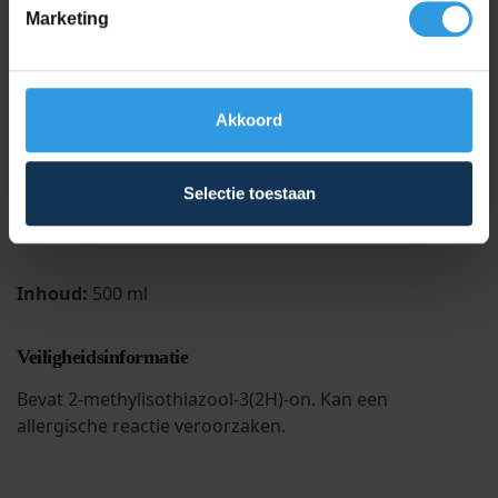
Herhaalt u de behandeling bij hardnekkige
Marketing
vervuiling.
Gebruikt u niet op leder of onbehandeld metaal om
beschadiging te voorkomen.
Akkoord
Bewaaradvies
Bewaar de Wixx Powerclean op een droge, koele en
Selectie toestaan
vorstvrije plaats in de originele, gesloten verpakking.
Houd buiten bereik van kinderen.
Inhoud:
500 ml
Veiligheidsinformatie
Bevat 2-methylisothiazool-3(2H)-on. Kan een
allergische reactie veroorzaken.