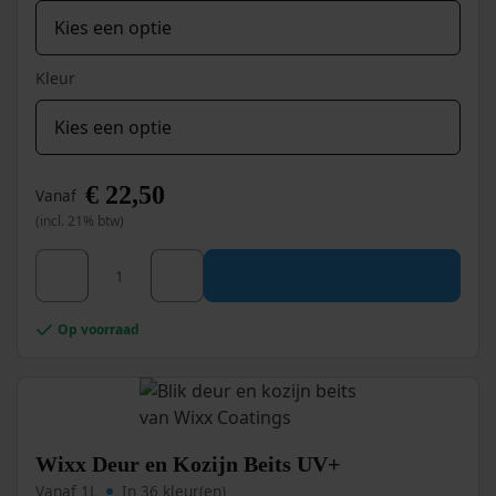
Kleur
€
22,50
Vanaf
(incl. 21% btw)
Dit
Wixx PRO PU Houtlak Satin aantal
product
heeft
meerdere
Op voorraad
variaties.
Deze
optie
kan
gekozen
worden
Wixx Deur en Kozijn Beits UV+
op
Vanaf 1L
In 36 kleur(en)