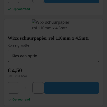
heeft
meerdere
Op voorraad
variaties.
Deze
optie
kan
gekozen
worden
Wixx schuurpapier rol 110mm x 4,5mtr
op
Korrelgrootte
de
productpagina
€
4,50
(incl. 21% btw)
Dit
Wixx schuurpapier rol 110mm x 4,5mtr aantal
product
heeft
meerdere
Op voorraad
variaties.