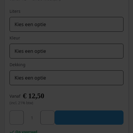
de
productpagina
Liters
Kleur
Dekking
€
12,50
Vanaf
(incl. 21% btw)
Dit
Wixx Deur en Kozijn Beits UV+ aantal
product
heeft
meerdere
Op voorraad