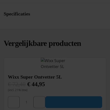
Specificaties
Vergelijkbare producten
Wixx Super Ontvetter 5L
€
72,40
€
44,95
Oorspronkelijke
Huidige
(incl. 21% btw)
prijs
prijs
was:
is:
€ 72,40.
€ 44,95.
Wixx Super Ontvetter 5L aantal