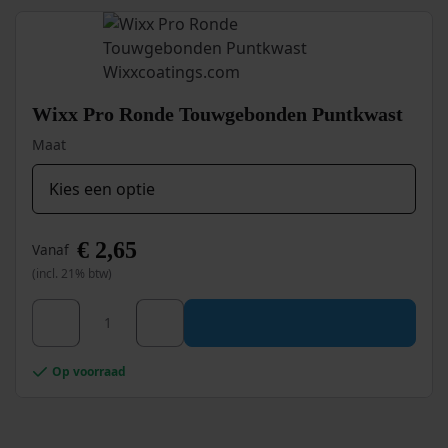
Deze
optie
kan
gekozen
worden
op
Wixx Pro Ronde Touwgebonden Puntkwast
de
productpagina
Maat
€
2,65
Vanaf
(incl. 21% btw)
Dit
Wixx Pro Ronde Touwgebonden Puntkwast aantal
product
heeft
meerdere
Op voorraad
variaties.
Deze
optie
kan