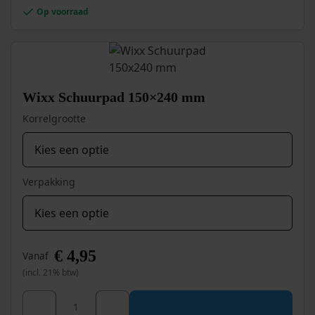
Op voorraad
Wixx Schuurpad 150×240 mm
Korrelgrootte
Verpakking
€
4,95
Vanaf
(incl. 21% btw)
Dit
Wixx Schuurpad 150x240 mm aantal
product