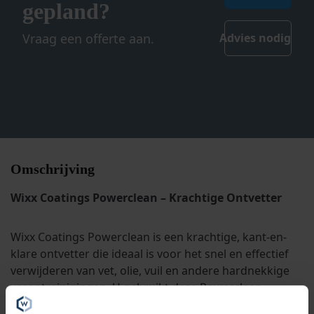
gepland?
Vraag een offerte aan.
Advies nodig
Omschrijving
Wixx Coatings Powerclean – Krachtige Ontvetter
Wixx Coatings Powerclean is een krachtige, kant-en-
klare ontvetter die ideaal is voor het snel en effectief
verwijderen van vet, olie, vuil en andere hardnekkige
verontreinigingen. U gebruikt deze Powerclean
geschikt voor uiteenlopende oppervlakken zoals