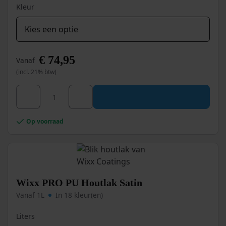
Kleur
€
74,95
Vanaf
(incl. 21% btw)
Dit
Wixx 2K PU Metaalverf aantal
product
heeft
meerdere
Op voorraad
variaties.
Deze
optie
kan
gekozen
worden
Wixx PRO PU Houtlak Satin
op
Vanaf 1L
In 18 kleur(en)
de
productpagina
Liters