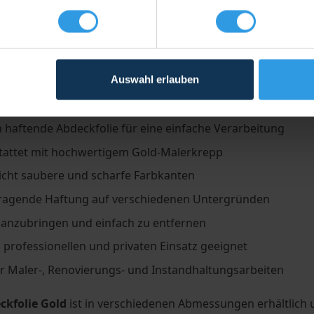
0 m
20 Stück
€ 92,60
€ 110,1
ften
Auswahl erlauben
et für Anwendungen im Innen- und Außenbereich
 zuverlässig vor Farbspritzern, Staub und Schmutz
h haftende Abdeckfolie für eine einfache Verarbeitung
tattet mit hochwertigem Gold-Malerkrepp
icht saubere und scharfe Farbkanten
ragende Haftung auf verschiedenen Untergründen
 anzubringen und einfach zu entfernen
 professionellen und privaten Einsatz geeignet
ür Maler-, Renovierungs- und Instandhaltungsarbeiten
ckfolie Gold
ist in verschiedenen Abmessungen erhältlich u