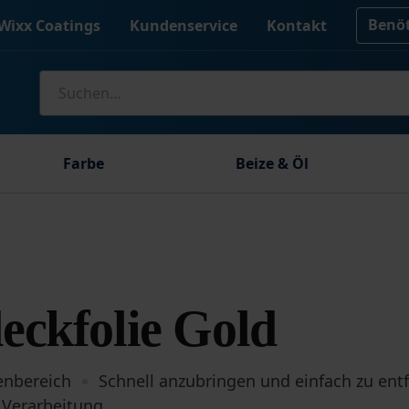
Benöt
Wixx Coatings
Kundenservice
Kontakt
Suche
nach:
Farbe
Beize & Öl
ckfolie Gold
enbereich
Schnell anzubringen und einfach zu ent
e Verarbeitung