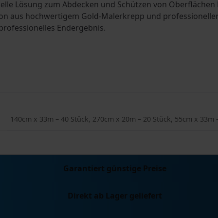
elle Lösung zum Abdecken und Schützen von Oberflächen b
n aus hochwertigem Gold-Malerkrepp und professioneller Ab
professionelles Endergebnis.
140cm x 33m – 40 Stück, 270cm x 20m – 20 Stück, 55cm x 33m 
Garantiert günstige Preise
Direkt ab Lager geliefert