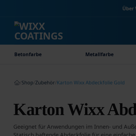
Zum
Über 
Inhalt
springen
Betonfarbe
Metallfarbe
/
Shop
/
Zubehör
/
Karton Wixx Abdeckfolie Gold
Karton Wixx Abde
Geeignet für Anwendungen im Innen- und Auß
Statisch haftende Abdeckfolie für eine einfach