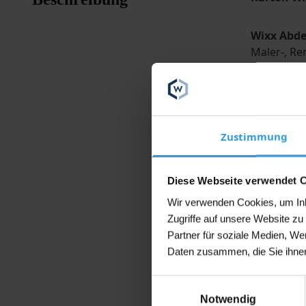
Wixx Abde
Maler-, Re
erforderli
Farbspritz
Dank des h
Zustimmung
ermöglicht
für den In
anderen O
Diese Webseite verwendet 
Wir verwenden Cookies, um Inha
Erhältlich
Zugriffe auf unsere Website z
Partner für soziale Medien, We
Abmessun
Daten zusammen, die Sie ihnen
55 cm × 33
Einwilligungsauswahl
140 cm × 2
Notwendig