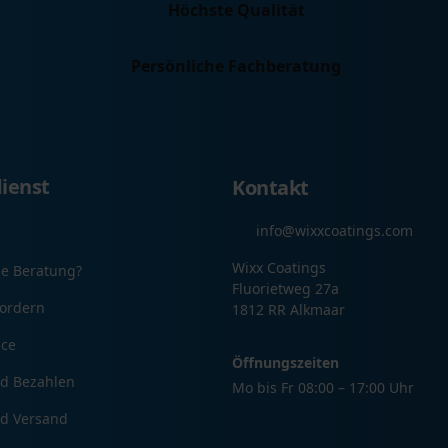
Höchste Qualität
Persönliche Fachberatung
ienst
Kontakt
info@wixxcoatings.com
Wixx Coatings
ie Beratung?
Fluorietweg 27a
ordern
1812 RR Alkmaar
ice
Öffnungszeiten
nd Bezahlen
Mo bis Fr 08:00 – 17:00 Uhr
nd Versand