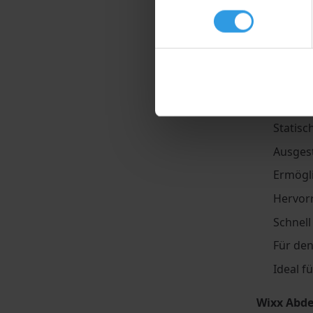
270 cm × 2
Eigenscha
Geeign
Schützt
Statisc
Ausges
Ermögl
Hervor
Schnell
Für den
Ideal f
Wixx Abde