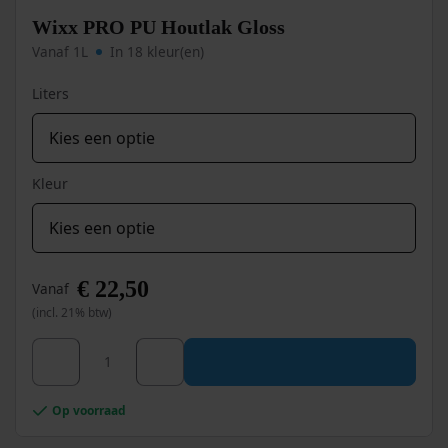
gekozen
worden
Wixx PRO PU Houtlak Gloss
op
Vanaf 1L
In 18 kleur(en)
de
productpagina
Liters
Kleur
€
22,50
Vanaf
(incl. 21% btw)
Dit
Wixx PRO PU Houtlak Gloss aantal
product
heeft
meerdere
Op voorraad
variaties.
Deze