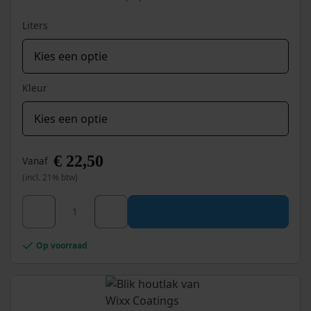
de
productpagina
Liters
Kleur
€
22,50
Vanaf
(incl. 21% btw)
Dit
Wixx PRO PU Houtlak Satin aantal
product
heeft
meerdere
Op voorraad
variaties.
Deze
optie
kan