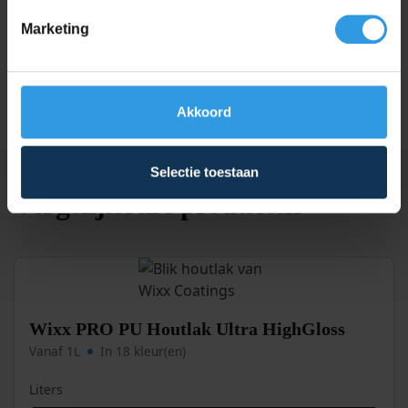
Marketing
Dekking
Dekkend
Glansgraad
Hoogglans
Akkoord
Selectie toestaan
Vergelijkbare producten
Wixx PRO PU Houtlak Ultra HighGloss
Vanaf 1L
In 18 kleur(en)
Liters