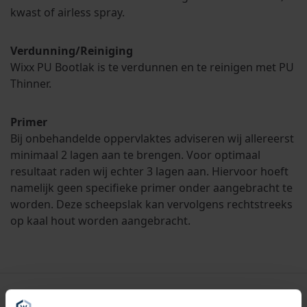
kwast of airless spray.
Verdunning/Reiniging
Wixx PU Bootlak is te verdunnen en te reinigen met PU
Thinner.
Primer
Bij onbehandelde oppervlaktes adviseren wij allereerst
minimaal 2 lagen aan te brengen. Voor optimaal
resultaat raden wij echter 3 lagen aan. Hiervoor hoeft
namelijk geen specifieke primer onder aangebracht te
worden. Deze scheepslak kan vervolgens rechtstreeks
op kaal hout worden aangebracht.
Specificaties