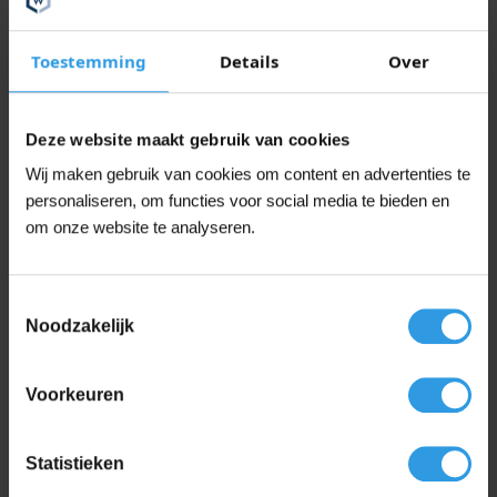
Liters
1L, 2.5L, 5L, 10L, 20L
Toestemming
Details
Over
Antracietgrijs, Crèmewit, Gitzwart,
Grachtengroen, Grasgroen, Grijswit, Leigrijs,
Deze website maakt gebruik van cookies
Lichtgrijs, Mengkleur, Monumentengroen,
N0.15.10, Q0.05.10, RAL 1023 | Verkeersgeel,
Wij maken gebruik van cookies om content en advertenties te
RAL 3020 | Verkeersrood, RAL 5017 |
personaliseren, om functies voor social media te bieden en
Verkeersblauw, RAL 6010 | Grasgroen, RAL
7001 | Zilvergrijs, RAL 7015 | Leigrijs, RAL
om onze website te analyseren.
7016 | Antracietgrijs, RAL 7021 | Zwartgrijs,
RAL 7035 | Lichtgrijs, RAL 7040 |
Kleur
Venstergrijs, RAL 7044 | Zijdegrijs, RAL 9001
| Crèmewit, RAL 9002 | Grijswit, RAL 9003 |
Toestemmingsselectie
Signaalwit, RAL 9004 | Signaal Zwart, RAL
Noodzakelijk
9005 | Gitzwart, RAL 9010 | Zuiver Wit, RAL
9016 | Verkeerswit, Signaal Zwart,
Signaalwit, Venstergrijs, Verkeersblauw,
Voorkeuren
Verkeersgeel, Verkeersrood, Verkeerswit,
Wit, Zijdegrijs, Zilvergrijs, Zuiver Wit,
Zwartgrijs
Statistieken
Toepassing
Voor buiten