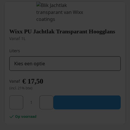
optie
kan
gekozen
worden
op
Wixx PU Jachtlak Transparant Hoogglans
de
Vanaf 1L
productpagina
Liters
€
17,50
Vanaf
(incl. 21% btw)
Dit
Wixx PU Jachtlak Transparant Hoogglans aantal
product
heeft
meerdere
Op voorraad
variaties.
Deze