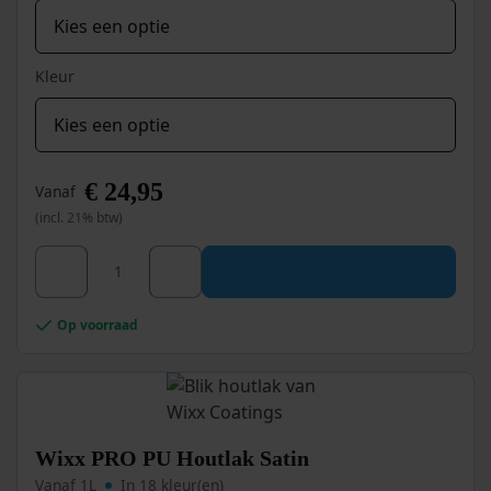
Kleur
€
24,95
Vanaf
(incl. 21% btw)
Dit
Wixx PRO PU Houtlak Ultra HighGloss aantal
product
heeft
meerdere
Op voorraad
variaties.
Deze
optie
kan
gekozen
worden
Wixx PRO PU Houtlak Satin
op
Vanaf 1L
In 18 kleur(en)