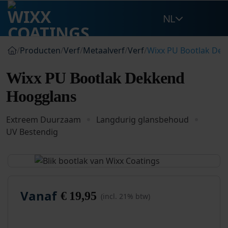
Ga
NL
naar
inhoud
/
Producten
/
Verf
/
Metaalverf
/
Verf
/
Wixx PU Bootlak De
Wixx PU Bootlak Dekkend
Hoogglans
Extreem Duurzaam
Langdurig glansbehoud
UV Bestendig
Vanaf
€
19,95
(incl. 21% btw)