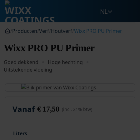
Ga
NL
naar
inhoud
/
Producten
/
Verf
/
Houtverf
/
Wixx PRO PU Primer
Wixx PRO PU Primer
Goed dekkend
Hoge hechting
Uitstekende vloeiing
Vanaf
€
17,50
(incl. 21% btw)
Liters