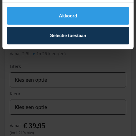
Akkoord
Selectie toestaan
Wixx PRO PU Metaallak Roestwerend
Vanaf 2.5L
In 26 kleur(en)
Liters
Kleur
€
39,95
Vanaf
(incl. 21% btw)