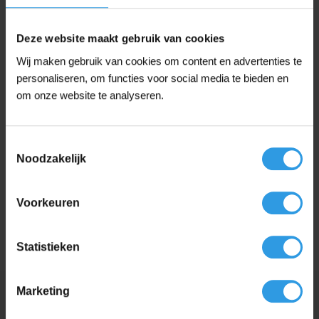
Grachtengroen, Mengkleur,
Monumentengroen, N0.15.10, Q0.05.10, RAL
7016 | Antracietgrijs, RAL 9001 | Crèmewit,
Deze website maakt gebruik van cookies
Kleur
RAL 9003 | Signaalwit, RAL 9005 | Gitzwart,
RAL 9010 | Zuiver Wit, RAL 9016 |
Wij maken gebruik van cookies om content en advertenties te
Verkeerswit, Signaalwit, Verkeerswit, Wit,
personaliseren, om functies voor social media te bieden en
Zuiver Wit
om onze website te analyseren.
Toepassing
Voor buiten
Toestemmingsselectie
Basis
Terpentinebasis
Noodzakelijk
Dekking
Dekkend
Voorkeuren
Glansgraad
Matt
Statistieken
Marketing
Vergelijkbare producten