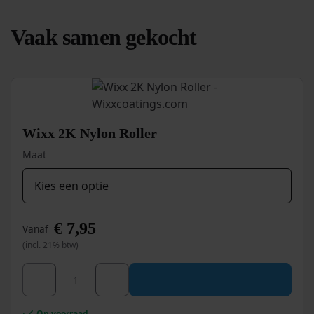
Vaak samen gekocht
Wixx 2K Nylon Roller
Maat
€
7,95
Vanaf
(incl. 21% btw)
Dit
Wixx 2K Nylon Roller aantal
product
heeft
meerdere
Op voorraad