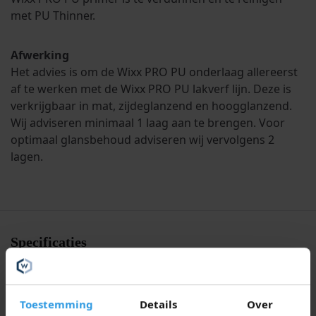
met PU Thinner.
Afwerking
Het advies is om de Wixx PRO PU onderlaag allereerst
af te werken met de Wixx PRO PU lakverf lijn. Deze is
verkrijgbaar in mat, zijdeglanzend en hoogglanzend.
Wij adviseren minimaal 1 laag aan te brengen. Voor
optimaal glansbehoud adviseren wij vervolgens 2
lagen.
Specificaties
Liters
1L, 2.5L, 5L, 10L, 20L
Toestemming
Details
Over
Antracietgrijs, Crèmewit, Gitzwart,