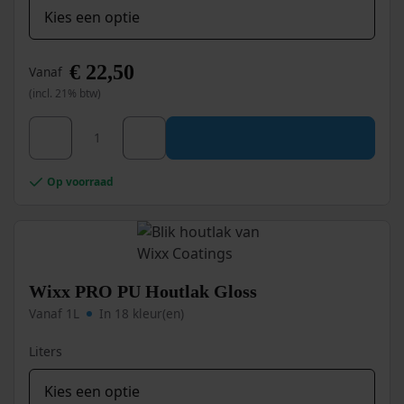
€
22,50
Vanaf
(incl. 21% btw)
Dit
Wixx PRO PU Houtlak Satin aantal
product
heeft
meerdere
Op voorraad
variaties.
Deze
optie
kan
gekozen
worden
Wixx PRO PU Houtlak Gloss
op
Vanaf 1L
In 18 kleur(en)
de
productpagina
Liters