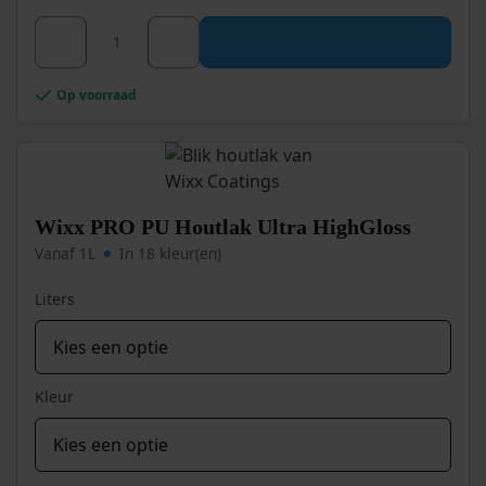
Dit
Wixx PRO PU Metaallak Roestwerend aantal
product
heeft
meerdere
Op voorraad
variaties.
Deze
optie
kan
gekozen
worden
Wixx PRO PU Houtlak Ultra HighGloss
op
Vanaf 1L
In 18 kleur(en)
de
productpagina
Liters
Kleur