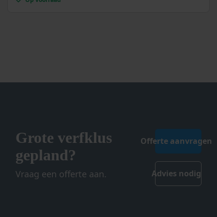
variaties.
Deze
optie
kan
gekozen
worden
op
de
productpagina
Grote verfklus
Offerte aanvragen
gepland?
Vraag een offerte aan.
Advies nodig