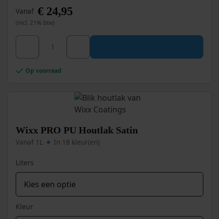
€
24,95
Vanaf
(incl. 21% btw)
Dit
Wixx PRO PU Houtlak Ultra HighGloss aantal
product
heeft
meerdere
Op voorraad
variaties.
Deze
optie
kan
gekozen
worden
Wixx PRO PU Houtlak Satin
op
Vanaf 1L
In 18 kleur(en)
de
productpagina
Liters
Kleur