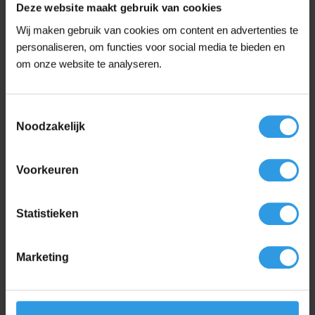
Deze website maakt gebruik van cookies
Hoge dekkracht
Wij maken gebruik van cookies om content en advertenties te
Zijdeglanzende afwerking
personaliseren, om functies voor social media te bieden en
Stofdroog na 8 uur
om onze website te analyseren.
Overschilderbaar na 16 uur
Verbruik bedraagt ongeveer 8m2 per liter
Toestemmingsselectie
Noodzakelijk
Voorbewerking:
Voorkeuren
Allereerst de ondergrond grondig ontvetten met Wixx
Super Ontvetter en vervolgens licht opschuren
Statistieken
Daarna 1 laag Wixx PU Metaalprimer aanbrengen
om een langere levensduur te creëren
Marketing
Metaallak gedurende ongeveer 3 minuten goed
doormixen met behulp van een metalen mixer
De verwerkingstemperatuur bedraagt minimaal