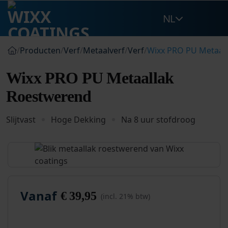
Ga
NL
naar
inhoud
/
Producten
/
Verf
/
Metaalverf
/
Verf
/
Wixx PRO PU Metaal
Wixx PRO PU Metaallak
Roestwerend
Slijtvast
Hoge Dekking
Na 8 uur stofdroog
Vanaf
€
39,95
(incl. 21% btw)