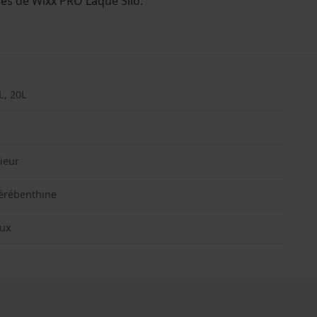
es de Wixx PRO Laque Silo.
L, 20L
rieur
térébenthine
eux