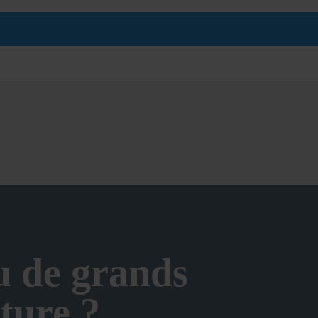
u de grands
ture ?