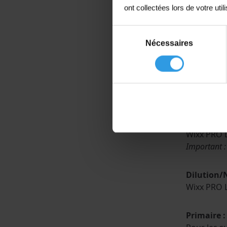
Propriétés
ont collectées lors de votre util
Effet i
Sélection
Nécessaires
du
Raisonn
consentement
Peut êt
Propri
Consomm
Applicatio
Wixx PRO L
Important : 
Dilution/
Wixx PRO L
Primaire :