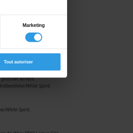
Marketing
Tout autoriser
istolet airless.
Térébenthine/White Spirit.
e/White Spirit.