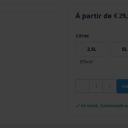
Á partir de
€
29,
Litres
2,5L
5L
Effacer
quantité de Wixx PRO L
voi
En stock. Commandé av