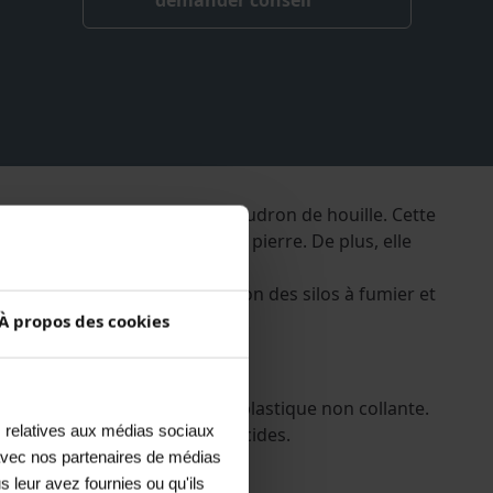
demander conseil
ent exempt de dérivés de goudron de houille. Cette
 agressives sur le béton et la pierre. De plus, elle
on de l’humidité.
exemple, pour protéger le béton des silos à fumier et
À propos des cookies
.
rme une couche de finition plastique non collante.
s relatives aux médias sociaux
sonnablement résistante aux acides.
e avec nos partenaires de médias
s leur avez fournies ou qu'ils