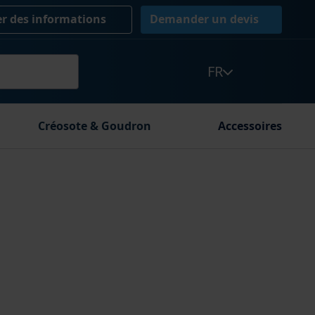
 des informations
Demander un devis
FR
Créosote & Goudron
Accessoires