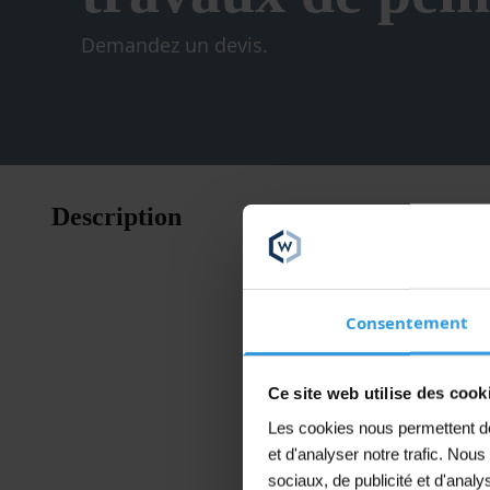
Demandez un devis.
Wixx PRO 
Description
laque offre
protège ég
Applicable
à fourrage
Consentement
Cette laqu
Ce site web utilise des cook
Modérément
Les cookies nous permettent de 
Aucune émi
et d'analyser notre trafic. Nou
sociaux, de publicité et d'anal