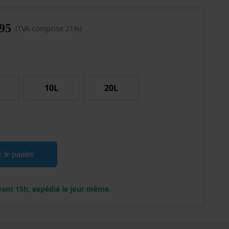
95
(TVA comprise 21%)
10L
20L
aque Silo Noir
r le panier
ant 15h, expédié le jour même.