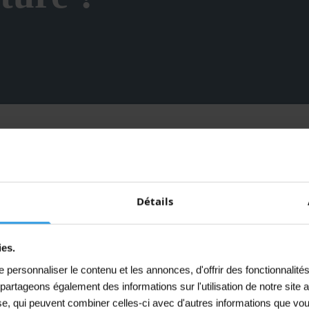
Laque Silo
est un revêtement protecteur bitumineux totalem
 une excellente protection contre l’humidité et les influences
alement efficacement les surfaces métalliques contre l’acti
 comme protection pour le métal, la pierre et le béton. Par 
 et des réservoirs d’eau potable.
Détails
e n’est pas miscible avec les produits contenant du goudron
ies.
 résistant aux UV, filmogène, imprégnant et hydrofuge. Fo
personnaliser le contenu et les annonces, d'offrir des fonctionnalité
ssion ne se produit après séchage. Sur béton, elle est rai
s partageons également des informations sur l'utilisation de notre sit
yse, qui peuvent combiner celles-ci avec d'autres informations que vou