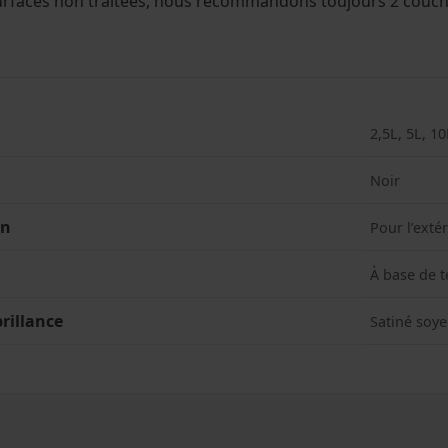
urfaces non traitées, nous recommandons toujours 2 couch
2,5L, 5L, 10
Noir
on
Pour l’exté
À base de 
rillance
Satiné soy