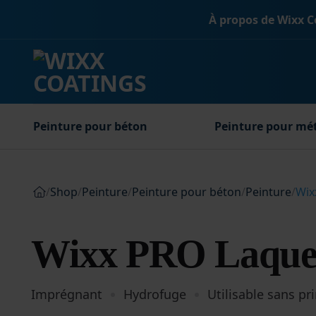
Passer
À propos de Wixx C
au
contenu
Peinture pour béton
Peinture pour mé
/
Shop
/
Peinture
/
Peinture pour béton
/
Peinture
/
Wix
Wixx PRO Laque 
Imprégnant
Hydrofuge
Utilisable sans pr