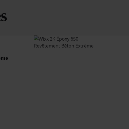
es
ême