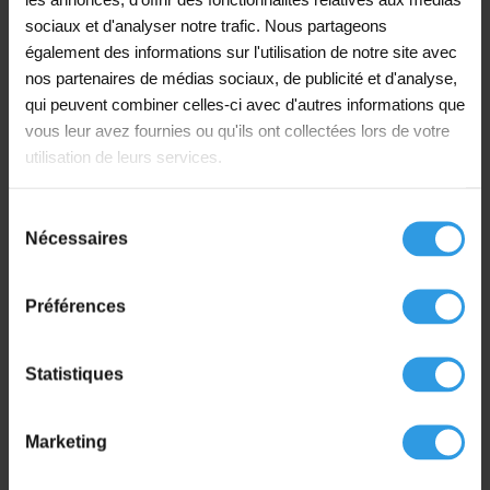
Nettoie efficacement les pinceaux, rouleaux et
sociaux et d'analyser notre trafic. Nous partageons
équipements de pulvérisation que vous avez utilisés
également des informations sur l'utilisation de notre site avec
avec des produits à base de solvants.
nos partenaires de médias sociaux, de publicité et d'analyse,
qui peuvent combiner celles-ci avec d'autres informations que
vous leur avez fournies ou qu'ils ont collectées lors de votre
Mode d’emploi :
utilisation de leurs services.
Ajoutez Wixx White Spirit / Térébenthine
progressivement au produit jusqu’à ce que vous
atteigniez la viscosité souhaitée. Pour le nettoyage :
Sélection
immergez brièvement les outils ou utilisez un chiffon
Nécessaires
du
propre avec de la térébenthine. Assurez donc toujours
consentement
une ventilation suffisante pendant l’utilisation. Fermez
Préférences
bien l’emballage après utilisation et conservez dans un
endroit frais, sec et bien ventilé.
Statistiques
Sécurité :
Inflammable. Porter des gants de protection, une
Marketing
protection des yeux et du visage. Ne pas manger, boire
ou fumer pendant l’utilisation. Tenir hors de portée