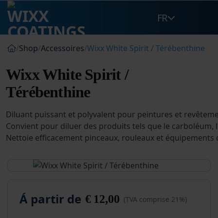
Passer
FR
au
contenu
/
Shop
/
Accessoires
/
Wixx White Spirit / Térébenthine
Wixx White Spirit /
Térébenthine
Diluant puissant et polyvalent pour peintures et revêtem
Convient pour diluer des produits tels que le carboléum, l
Nettoie efficacement pinceaux, rouleaux et équipements de
Á partir de
€
12,00
(TVA comprise 21%)