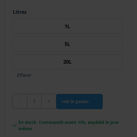
Litres
1L
5L
20L
Effacer
quantité de Wixx White Spirit / Térébenthine
voir le panier
En stock. Commandé avant 15h, expédié le jour
même.