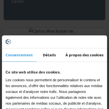
t’aider.
Ce
Carton Wixx Ruban de masquage Washi
produit
Violet
Consentement
Détails
À propos des cookies
a
€
76,67
plusieurs
Á partir de
variations.
(TVA comprise 21%)
Les
Ce site web utilise des cookies.
options
voir le panier
Les cookies nous permettent de personnaliser le contenu et
peuvent
être
les annonces, d'offrir des fonctionnalités relatives aux médias
choisies
En stock
sociaux et d'analyser notre trafic. Nous partageons
sur
également des informations sur l'utilisation de notre site avec
la
nos partenaires de médias sociaux, de publicité et d'analyse,
page
qui peuvent combiner celles-ci avec d'autres informations que