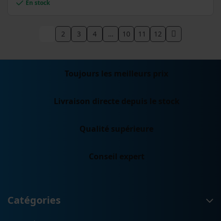
En stock
1
2
3
4
…
10
11
12
Toujours les meilleurs prix
Livraison directe depuis le stock
Qualité supérieure
Conseil expert
Catégories