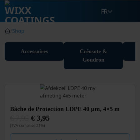
Passer
FR
au
contenu
/
Shop
Accessoires
Créosote &
Goudron
Bâche de Protection LDPE 40 µm, 4×5 m
€
7,95
€
3,95
Le
Le
(TVA comprise 21%)
prix
prix
initial
actuel
était :
est :
€ 7,95.
€ 3,95.