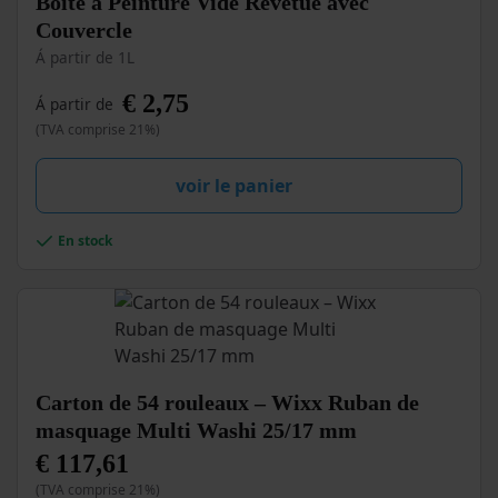
Boîte à Peinture Vide Revêtue avec
produit
Couvercle
a
Á partir de 1L
plusieurs
variations.
€
2,75
Á partir de
Les
options
(TVA comprise 21%)
peuvent
être
voir le panier
choisies
sur
la
En stock
page
du
produit
Carton de 54 rouleaux – Wixx Ruban de
masquage Multi Washi 25/17 mm
€
117,61
(TVA comprise 21%)