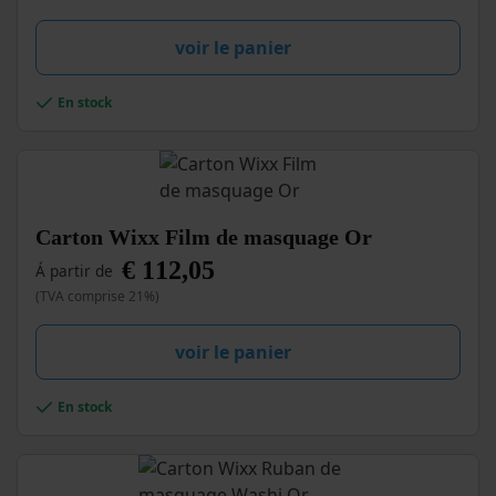
voir le panier
En stock
Ce
Carton Wixx Film de masquage Or
produit
€
112,05
Á partir de
a
plusieurs
(TVA comprise 21%)
variations.
Les
voir le panier
options
peuvent
être
En stock
choisies
sur
la