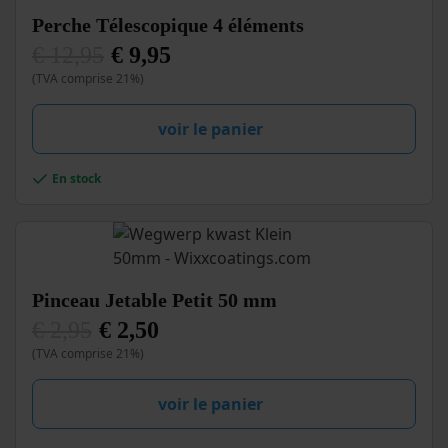
Perche Télescopique 4 éléments
€
12,95
€
9,95
Le
Le
(TVA comprise 21%)
prix
prix
initial
actuel
était :
est :
€ 12,95.
€ 9,95.
voir le panier
En stock
Pinceau Jetable Petit 50 mm
€
2,95
€
2,50
Le
Le
(TVA comprise 21%)
prix
prix
initial
actuel
était :
est :
€ 2,95.
€ 2,50.
voir le panier