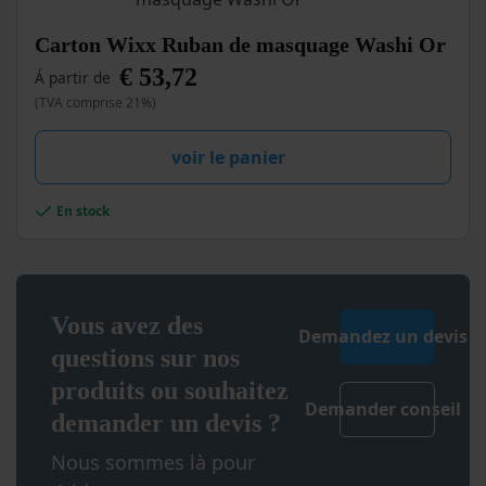
page
du
Ce
Carton Wixx Ruban de masquage Washi Or
produit
produit
€
53,72
Á partir de
a
plusieurs
(TVA comprise 21%)
variations.
Les
voir le panier
options
peuvent
être
En stock
choisies
sur
la
page
du
Vous avez des
Demandez un devis
produit
questions sur nos
produits ou souhaitez
Demander conseil
demander un devis ?
Nous sommes là pour