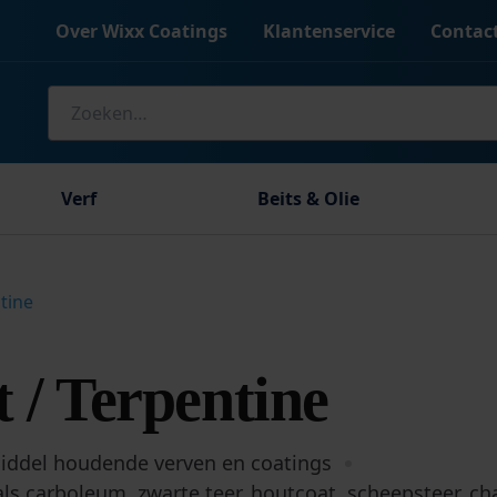
Over Wixx Coatings
Klantenservice
Contac
Zoeken
naar:
Verf
Beits & Olie
ntine
 / Terpentine
middel houdende verven en coatings
s carboleum, zwarte teer, houtcoat, scheepsteer, cha