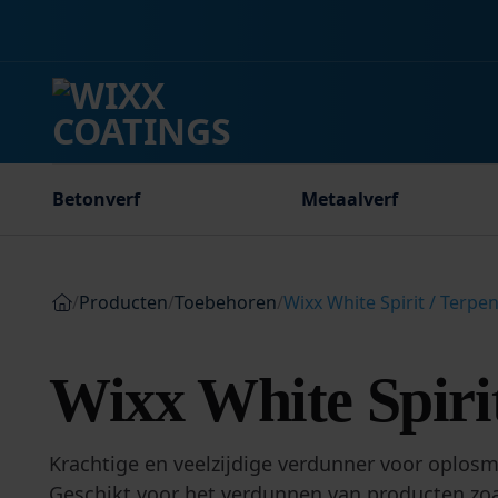
Ga
naar
inhoud
Betonverf
Metaalverf
/
Producten
/
Toebehoren
/
Wixx White Spirit / Terpe
Wixx White Spirit
Krachtige en veelzijdige verdunner voor oplos
Geschikt voor het verdunnen van producten zoal