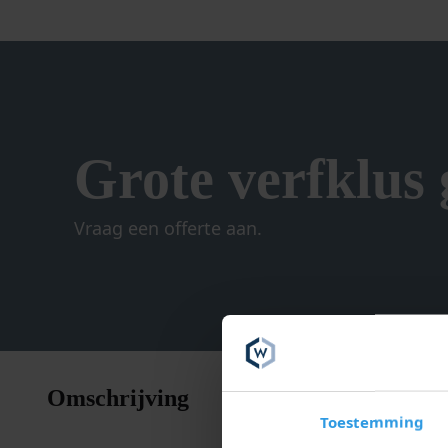
Grote verfklus
Vraag een offerte aan.
Wixx White
Omschrijving
Naast het 
Toestemming
gereedsch