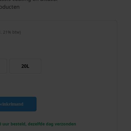
roducten
cl. 21% btw)
20L
pentine aantal
 winkelmand
0 uur besteld, dezelfde dag verzonden