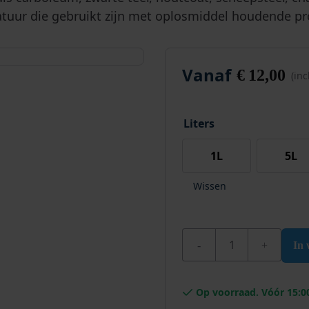
aratuur die gebruikt zijn met oplosmiddel houdende p
Vanaf
€
12,00
(in
Liters
1L
5L
Wissen
Wixx White Spirit / Ter
In
Op voorraad. Vóór 15:0