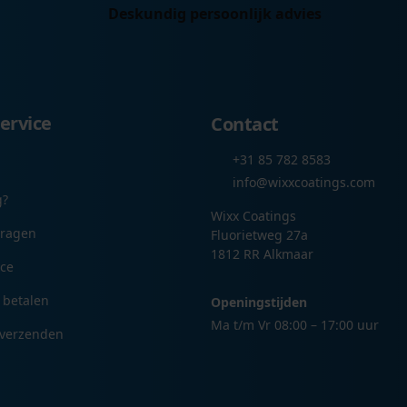
Deskundig persoonlijk advies
ervice
Contact
+31 85 782 8583
info@wixxcoatings.com
g?
Wixx Coatings
vragen
Fluorietweg 27a
1812 RR Alkmaar
ice
 betalen
Openingstijden
Ma t/m Vr 08:00 – 17:00 uur
 verzenden
n