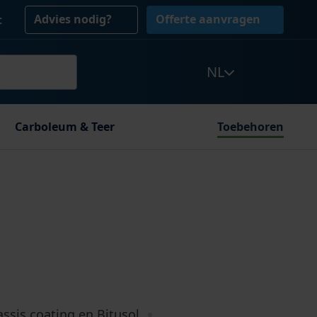
Advies nodig?
Offerte aanvragen
t
NL
Carboleum & Teer
Toebehoren
ssis coating en Bitusol