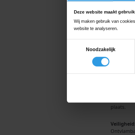
Deze website maakt gebruik
Toepassin
Wij maken gebruik van cookies 
U gebruikt
website te analyseren.
scheepstee
de viscosi
Toestemmingsselectie
Noodzakelijk
Reiniging
Reinigt ef
Gebruiksa
Voeg Wixx 
dompel het
ventilatie
plaats.
Veiligheid
Ontvlambaa