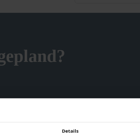
 gepland?
 Spirit / Terpentine
is een krachtige en veelzijdige verdu
verdunnen van verfproducten gebruikt u dit product voor he
Details
ap na gebruik.