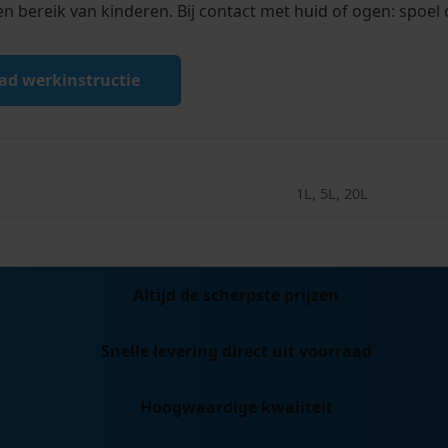
n bereik van kinderen. Bij contact met huid of ogen: spoel 
d werkinstructie
1L, 5L, 20L
Altijd de scherpste prijzen
Snelle levering direct uit voorraad
Hoogwaardige kwaliteit