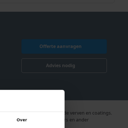
Offerte aanvragen
Advies nodig
nner voor oplosmiddel houdende verven en coatings.
t reinigen van kwasten, rollers en ander
Over