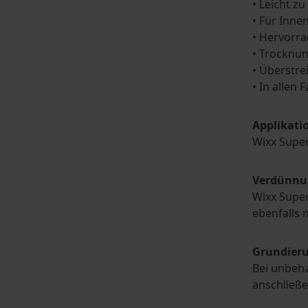
• Leicht zu
• Für Inne
• Hervorra
• Trocknun
• Überstre
• In allen 
Applikati
Wixx Super
Verdünnu
Wixx Super
ebenfalls 
Grundier
Bei unbeha
anschließe