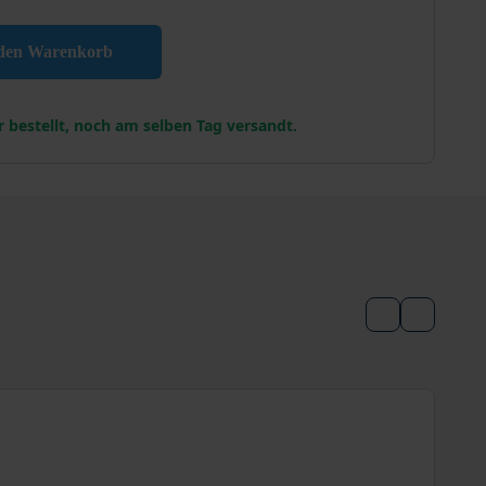
nglanz Menge
 den Warenkorb
r bestellt, noch am selben Tag versandt.