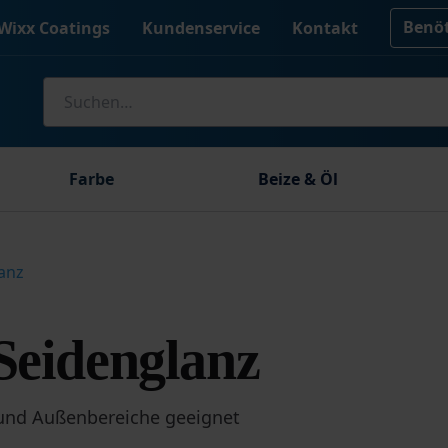
Benöt
Wixx Coatings
Kundenservice
Kontakt
Suche
nach:
Farbe
Beize & Öl
anz
Seidenglanz
 und Außenbereiche geeignet