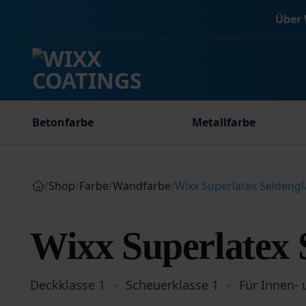
Zum
Über 
Inhalt
springen
Betonfarbe
Metallfarbe
/
Shop
/
Farbe
/
Wandfarbe
/
Wixx Superlatex Seidengl
Wixx Superlatex 
Deckklasse 1
Scheuerklasse 1
Für Innen-