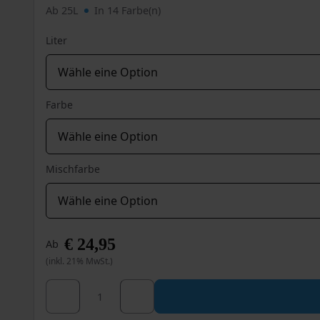
Ab 25L
In 14 Farbe(n)
Liter
Farbe
Mischfarbe
€
24,95
Ab
(inkl. 21% MwSt.)
Wixx Isoliergrund Menge
Dieses
Produkt
weist