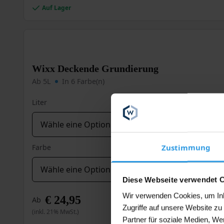
mehrere
Auf Lager
Varianten
auf.
Die
Optionen
können
Wixx Deckende Grundierung
auf
der
Ab 5L
In 6 Farbe(n)
Produktseite
gewählt
Liter
werden
Zustimmung
Farbe
Diese Webseite verwendet 
Wir verwenden Cookies, um Inha
€
24,95
Ab
Zugriffe auf unsere Website z
(inkl. 21% MwSt.)
Partner für soziale Medien, We