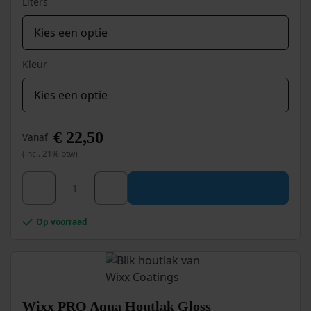
Liters
Kleur
€
22,50
Vanaf
(incl. 21% btw)
Dit
Wixx PRO Aqua Houtlak Matt aantal
product
heeft
meerdere
Op voorraad
variaties.
Deze
optie
kan
gekozen
worden
Wixx PRO Aqua Houtlak Gloss