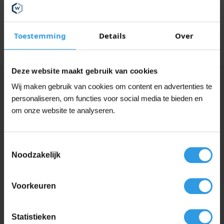
Glansgraad
Matt
Dekking
Dekkend
Toestemming
Details
Over
Deze website maakt gebruik van cookies
Wij maken gebruik van cookies om content en advertenties te
Vergelijkbare producten
personaliseren, om functies voor social media te bieden en
om onze website te analyseren.
Toestemmingsselectie
Noodzakelijk
Wixx PRO Aqua Houtlak Satin
Vanaf 1L
In 14 kleur(en)
Voorkeuren
Liters
Statistieken