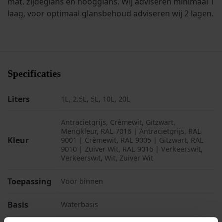
mat, zijdeglans en hoogglans. Wij adviseren minimaal 1
laag, voor optimaal glansbehoud adviseren wij 2 lagen.
Specificaties
Liters
1L, 2.5L, 5L, 10L, 20L
Antracietgrijs, Crèmewit, Gitzwart,
Mengkleur, RAL 7016 | Antracietgrijs, RAL
Kleur
9001 | Crèmewit, RAL 9005 | Gitzwart, RAL
9010 | Zuiver Wit, RAL 9016 | Verkeerswit,
Verkeerswit, Wit, Zuiver Wit
Toepassing
Voor binnen
Basis
Waterbasis