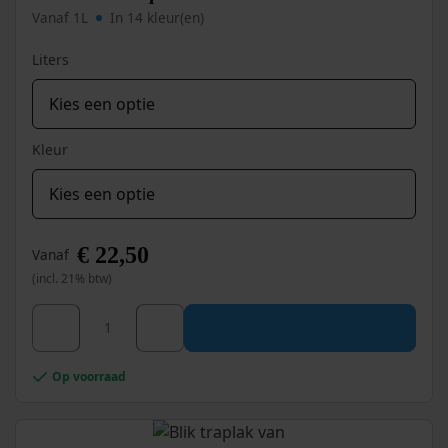
op
Vanaf 1L
In 14 kleur(en)
de
productpagina
Liters
Kleur
€
22,50
Vanaf
(incl. 21% btw)
Dit
Wixx PRO Aqua Houtlak Gloss aantal
product
heeft
meerdere
Op voorraad
variaties.
Deze
optie