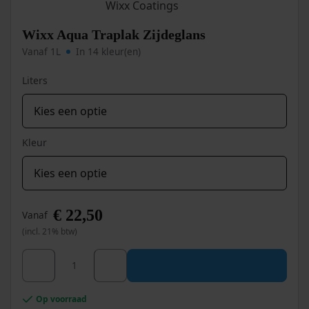
kan
gekozen
worden
Wixx Aqua Traplak Zijdeglans
op
Vanaf 1L
In 14 kleur(en)
de
productpagina
Liters
Kleur
€
22,50
Vanaf
(incl. 21% btw)
Dit
Wixx Aqua Traplak Zijdeglans aantal
product
heeft
meerdere
Op voorraad