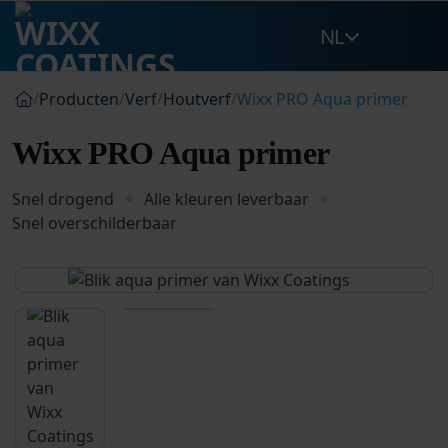
Ga
NL
naar
inhoud
/
Producten
/
Verf
/
Houtverf
/
Wixx PRO Aqua primer
Wixx PRO Aqua primer
Snel drogend
Alle kleuren leverbaar
Snel overschilderbaar