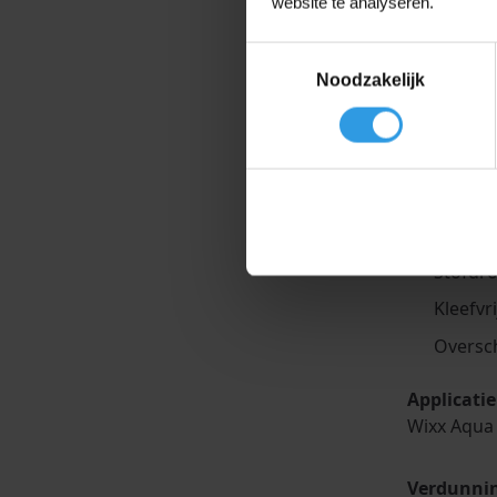
website te analyseren.
Geen la
Vergeel
Toestemmingsselectie
Noodzakelijk
Bestan
Gemakk
Lage zi
Waterg
Rendeme
Stofdro
Kleefvri
Oversch
Applicatie
Wixx Aqua 
Verdunnin