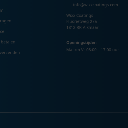
info@wixxcoatings.com
g?
Wixx Coatings
vragen
Fluorietweg 27a
1812 RR Alkmaar
ice
 betalen
Openingstijden
Ma t/m Vr 08:00 – 17:00 uur
 verzenden
n