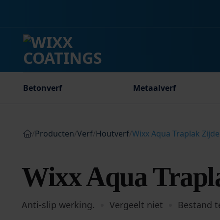
Ga
naar
inhoud
Betonverf
Metaalverf
/
Producten
/
Verf
/
Houtverf
/
Wixx Aqua Traplak Zijd
Wixx Aqua Trapla
Anti-slip werking.
Vergeelt niet
Bestand 