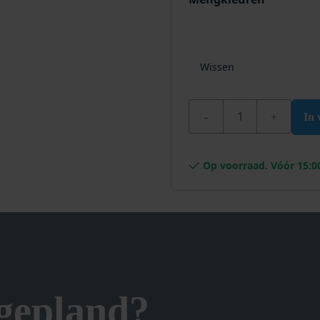
Wissen
Wixx Aqua Traplak Zijd
In
Op voorraad. Vóór 15:0
 gepland?