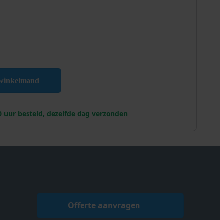
eglans aantal
 winkelmand
0 uur besteld, dezelfde dag verzonden
Offerte aanvragen