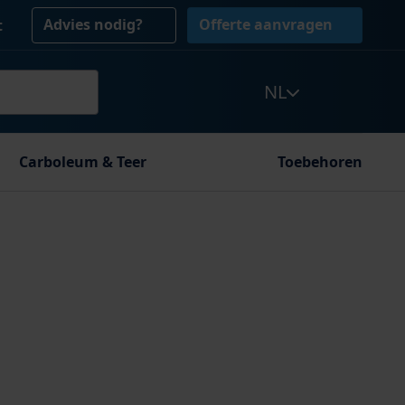
Advies nodig?
Offerte aanvragen
t
NL
Carboleum & Teer
Toebehoren