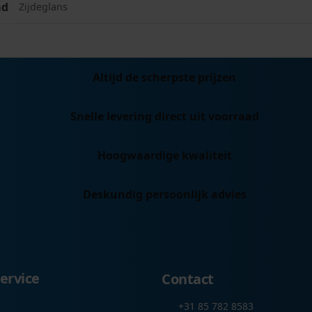
ad
Zijdeglans
Altijd de scherpste prijzen
Snelle levering direct uit voorraad
Hoogwaardige kwaliteit
Deskundig persoonlijk advies
ervice
Contact
+31 85 782 8583