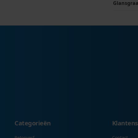
Glansgra
Categorieën
Klantens
Betonverf
Contact