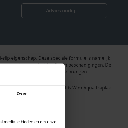
Advies nodig
i-slip eigenschap. Deze speciale formule is namelijk
en, zodat u geen last heeft van beschadigingen. De
applicatie is hij eenvoudig aan te brengen.
lijft mooi van kleur. Daarnaast is Wixx Aqua traplak
Over
elende verfgeuren.
ial media te bieden en om onze