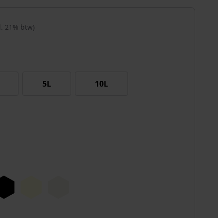
cl. 21% btw)
5L
10L