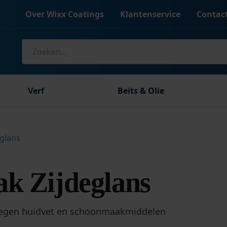
Over Wixx Coatings
Klantenservice
Contac
Zoeken
naar:
Verf
Beits & Olie
eglans
k Zijdeglans
tegen huidvet en schoonmaakmiddelen