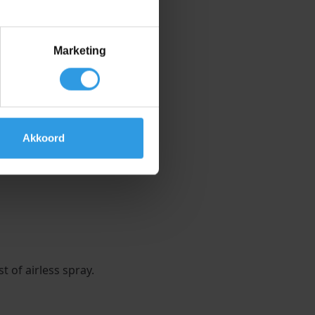
Marketing
Akkoord
 of airless spray.