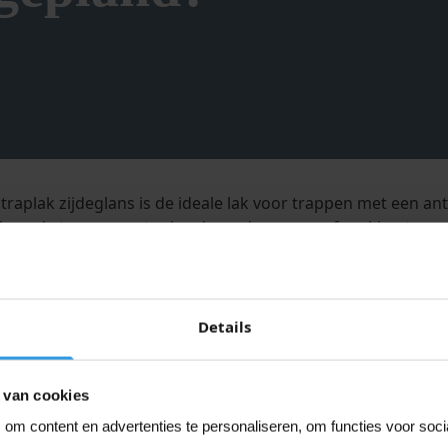
traplak zijdeglans is de ideale lak voor trappen met een ant
 om de trap een extra harde en duurzame afwerking te gev
ndien kras- en slijtvast, en dankzij de gebruiksvriendelijke 
ch geen zorgen te maken over vergeling, want deze traplak b
Details
 op waterbasis, wat betekent dat u geen last heeft van verv
appen
 van cookies
ip werking
om content en advertenties te personaliseren, om functies voor soc