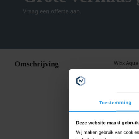
Vraag een offerte aan.
Wixx Aqua 
Omschrijving
ontwikkeld
lak is bove
U hoeft zi
Toestemming
zijdeglans
Eigensch
Deze website maakt gebruik
Anti-sl
Wij maken gebruik van cookies 