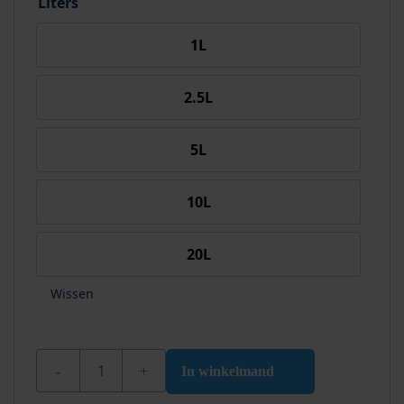
Liters
1L
2.5L
5L
10L
20L
Wissen
Wixx PRO Verfafbijt aantal
In winkelmand