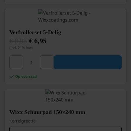
Verfrollerset 5-Delig
€
8,95
€
6,95
Oorspronkelijke
Huidige
(incl. 21% btw)
prijs
prijs
was:
is:
€ 8,95.
€ 6,95.
Verfrollerset 5-Delig aantal
Op voorraad
Wixx Schuurpad 150×240 mm
Korrelgrootte