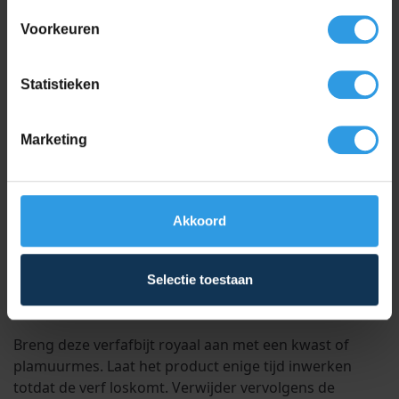
Dankzij de speciale gelstructuur hecht deze verfafbijt
Voorkeuren
uitstekend, ook op verticale oppervlakken, en dringt
het diep door in de lagen voor een effectief resultaat.
Statistieken
Toepassing
Marketing
Wixx PRO Verfafbijt gebruikt u geschikt voor het
verwijderen van meerdere lagen verf en lak van
diverse ondergronden zoals hout, metaal en
Akkoord
steenachtige materialen. Het product is niet geschikt
voor gebruik op kunststof of aluminium.
Selectie toestaan
Gebruiksaanwijzing
Breng deze verfafbijt royaal aan met een kwast of
plamuurmes. Laat het product enige tijd inwerken
totdat de verf loskomt. Verwijder vervolgens de