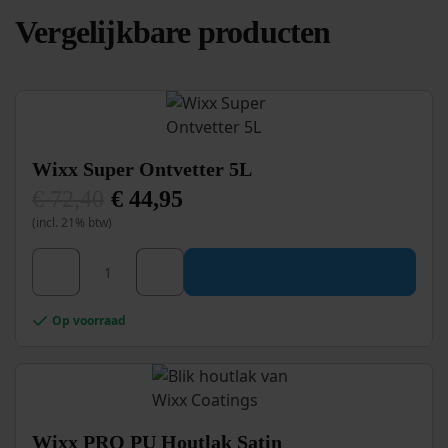
Vergelijkbare producten
Wixx Super Ontvetter 5L
€
72,40
€
44,95
Oorspronkelijke
Huidige
(incl. 21% btw)
prijs
prijs
was:
is:
€ 72,40.
€ 44,95.
Wixx Super Ontvetter 5L aantal
Op voorraad
Wixx PRO PU Houtlak Satin