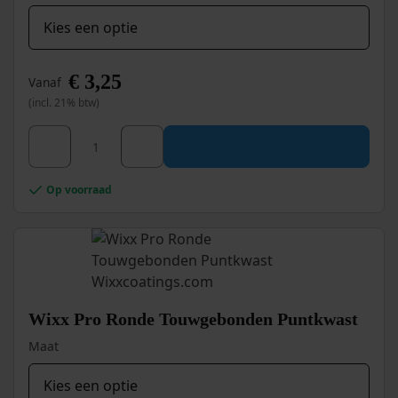
productpagina
€
3,25
Vanaf
(incl. 21% btw)
Dit
Wixx Blokkwast aantal
product
heeft
meerdere
Op voorraad
variaties.
Deze
optie
kan
gekozen
worden
op
Wixx Pro Ronde Touwgebonden Puntkwast
de
productpagina
Maat