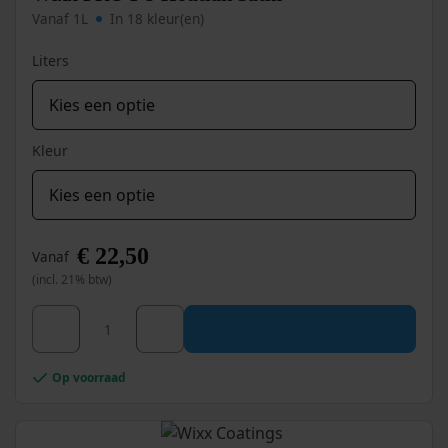
Vanaf 1L
In 18 kleur(en)
Liters
Kleur
€
22,50
Vanaf
(incl. 21% btw)
Dit
Wixx PRO PU Houtlak Satin aantal
product
heeft
meerdere
Op voorraad
variaties.
Deze
optie