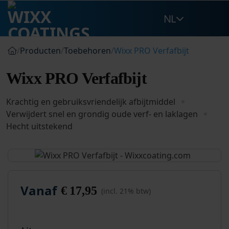
Ga
NL
naar
inhoud
/
Producten
/
Toebehoren
/
Wixx PRO Verfafbijt
Wixx PRO Verfafbijt
Krachtig en gebruiksvriendelijk afbijtmiddel
Verwijdert snel en grondig oude verf- en laklagen
Hecht uitstekend
Vanaf
€
17,95
(incl. 21% btw)