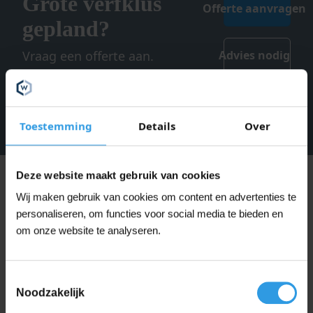
Grote verfklus
Offerte aanvragen
gepland?
Vraag een offerte aan.
Advies nodig
Toestemming
Details
Over
Deze website maakt gebruik van cookies
Omschrijving
Wij maken gebruik van cookies om content en advertenties te
Wixx PRO Verfafbijt
personaliseren, om functies voor social media te bieden en
om onze website te analyseren.
Krachtig en gebruiksvriendelijk afbijtmiddel
Toestemmingsselectie
Wixx PRO Verfafbijt is een professioneel product dat
Noodzakelijk
snel en grondig oude verf- en laklagen verwijdert.