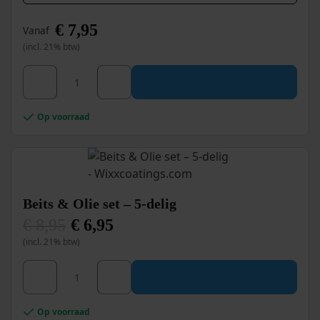
€
7,95
Vanaf
(incl. 21% btw)
Dit
Wixx 2K Nylon Roller aantal
product
heeft
meerdere
Op voorraad
variaties.
Deze
optie
kan
gekozen
worden
Beits & Olie set – 5-delig
op
€
8,95
€
6,95
de
Oorspronkelijke
Huidige
productpagina
(incl. 21% btw)
prijs
prijs
was:
is:
€ 8,95.
€ 6,95.
Beits & Olie set – 5-delig aantal
Op voorraad