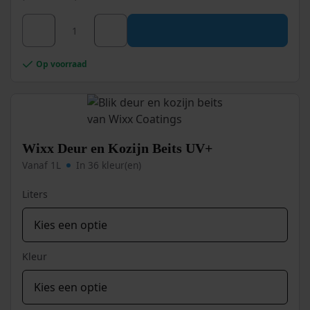
Dit
Wixx Steigerhoutbeits UV+ aantal
product
heeft
meerdere
Op voorraad
variaties.
Deze
optie
kan
gekozen
worden
Wixx Deur en Kozijn Beits UV+
op
Vanaf 1L
In 36 kleur(en)
de
productpagina
Liters
Kleur