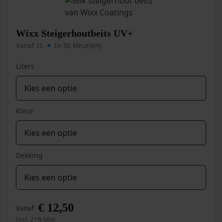
optie
kan
gekozen
worden
Wixx Steigerhoutbeits UV+
op
Vanaf 1L
In 36 kleur(en)
de
productpagina
Liters
Kleur
Dekking
€
12,50
Vanaf
(incl. 21% btw)