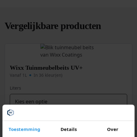
Vergelijkbare producten
Wixx Tuinmeubelbeits UV+
Vanaf 1L
In 36 kleur(en)
Liters
Kleur
Toestemming
Details
Over