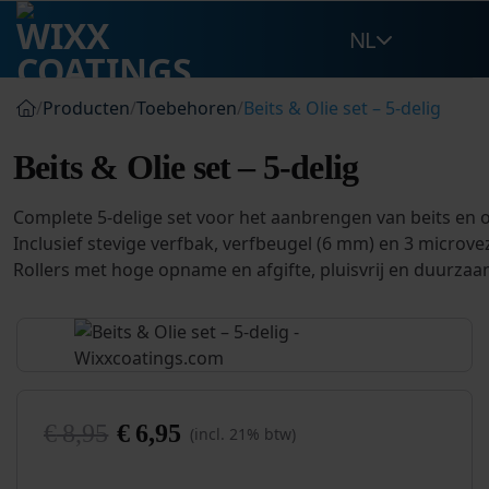
Ga
NL
naar
inhoud
/
Producten
/
Toebehoren
/
Beits & Olie set – 5-delig
Beits & Olie set – 5-delig
Complete 5-delige set voor het aanbrengen van beits en o
Inclusief stevige verfbak, verfbeugel (6 mm) en 3 microvez
Rollers met hoge opname en afgifte, pluisvrij en duurza
€
8,95
€
6,95
(incl. 21% btw)
Oorspronkelijke
Huidige
prijs
prijs