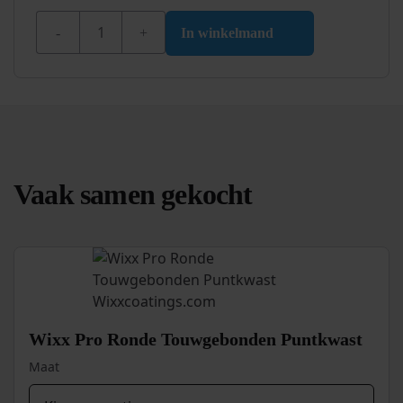
was:
is:
Beits & Olie set – 5-delig aantal
€ 8,95.
€ 6,95.
In winkelmand
Vaak samen gekocht
Wixx Pro Ronde Touwgebonden Puntkwast
Maat