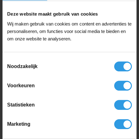
Dekking
Deze website maakt gebruik van cookies
Wij maken gebruik van cookies om content en advertenties te
personaliseren, om functies voor social media te bieden en
€
12,50
om onze website te analyseren.
Vanaf
(incl. 21% btw)
Dit
Wixx Tuinmeubelbeits UV+ aantal
Toestemmingsselectie
product
Noodzakelijk
heeft
meerdere
Op voorraad
variaties.
Voorkeuren
Deze
optie
kan
Statistieken
gekozen
worden
Wixx Tuinbeits UV+
op
Vanaf 1L
In 36 kleur(en)
Marketing
de
productpagina
Liters