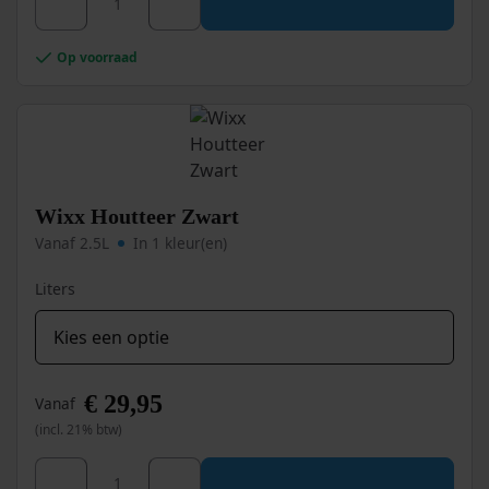
product
heeft
meerdere
Op voorraad
variaties.
Deze
optie
kan
gekozen
worden
op
Wixx Houtteer Zwart
de
Vanaf 2.5L
In 1 kleur(en)
productpagina
Liters
€
29,95
Vanaf
(incl. 21% btw)
Dit
Wixx Houtteer Zwart aantal
product