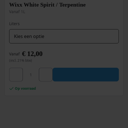
Wixx White Spirit / Terpentine
Vanaf 1L
Liters
€
12,00
Vanaf
(incl. 21% btw)
Dit
Wixx White Spirit / Terpentine aantal
product
heeft
meerdere
Op voorraad
variaties.
Deze
optie
kan
gekozen
worden
op