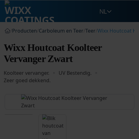
Ga
NL
naar
inhoud
/
Producten
/
Carboleum en Teer
/
Teer
/
Wixx Houtcoat Ko
Wixx Houtcoat Koolteer
Vervanger Zwart
Koolteer vervanger.
UV Bestendig.
Zeer goed dekkend.