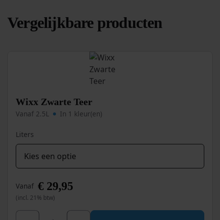
Vergelijkbare producten
Wixx Zwarte Teer
Vanaf 2.5L
In 1 kleur(en)
Liters
€
29,95
Vanaf
(incl. 21% btw)
Dit
Wixx Zwarte Teer aantal