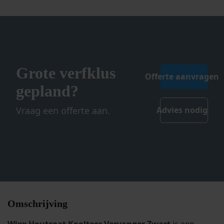
de
productpagina
Grote verfklus
Offerte aanvragen
gepland?
Vraag een offerte aan.
Advies nodig
Omschrijving