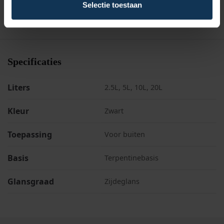
lagen Wixx Houtcoat Zwart aan.
Selectie toestaan
Specificaties
Liters
2.5L, 5L, 10L, 20L
Kleur
Zwart
Toepassing
Voor buiten
Basis
Terpentinebasis
Glansgraad
Zijdeglans