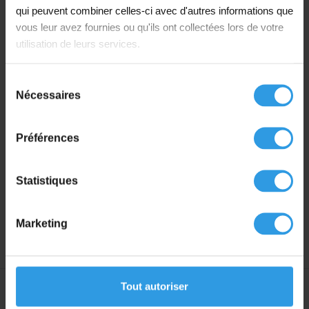
Le rendement est d’environ 15m2 par litre
qui peuvent combiner celles-ci avec d'autres informations que
vous leur avez fournies ou qu'ils ont collectées lors de votre
Sec au toucher après environ 4 heures
utilisation de leurs services.
Hors poussière après environ 6 heures
Recouvrable après environ 24 heures
Sélection
Nécessaires
du
Application :
consentement
Ce vernis bateau peut être appliqué au rouleau, au
Préférences
pinceau ou au pistolet airless.
Statistiques
Dilution/Nettoyage
Ce vernis brillant peut être dilué et nettoyé avec du PU
Thinner.
Marketing
Tout autoriser
Spécifications