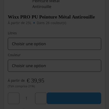
Wixx PRO PU Peinture Métal Antirouille
Á partir de 25L
Dans 26 couleur(s)
Litres
Couleur
€
39,95
Á partir de
(TVA comprise 21%)
Ce
produit
a
quantité