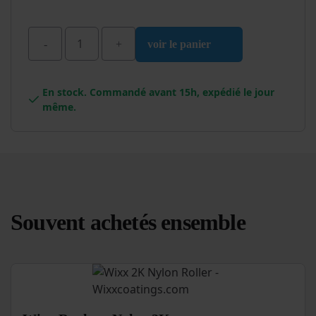
voir le panier
quantité
de
En stock. Commandé avant 15h, expédié le jour
Wixx
même.
PU
Vernis
Yacht
Transparent
Brillant
Souvent achetés ensemble