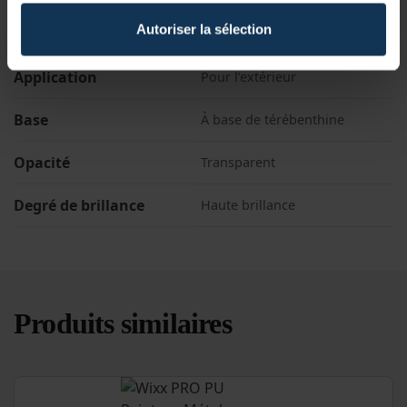
Autoriser la sélection
Litres
1L, 2,5L, 5L, 10L, 20L
Application
Pour l’extérieur
Base
À base de térébenthine
Opacité
Transparent
Degré de brillance
Haute brillance
Produits similaires