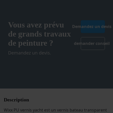
du
produit
Vous avez prévu
Demandez un devis
de grands travaux
de peinture ?
demander conseil
Demandez un devis.
Description
Wixx PU vernis yacht est un vernis bateau transparent