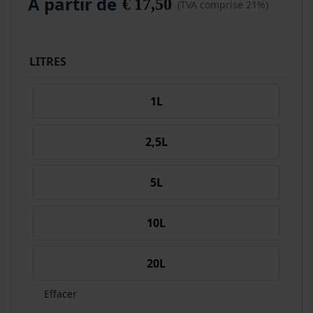
Á partir de
€
17,50
(TVA comprise 21%)
LITRES
1L
2,5L
5L
10L
20L
Effacer