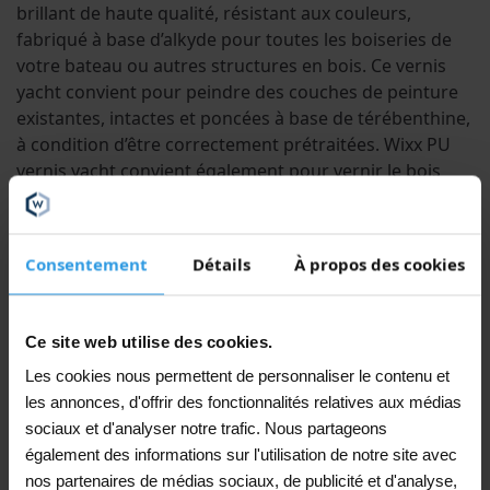
brillant de haute qualité, résistant aux couleurs,
fabriqué à base d’alkyde pour toutes les boiseries de
votre bateau ou autres structures en bois. Ce vernis
yacht convient pour peindre des couches de peinture
existantes, intactes et poncées à base de térébenthine,
à condition d’être correctement prétraitées. Wixx PU
vernis yacht convient également pour vernir le bois
neuf.
Propriétés :
Consentement
Détails
À propos des cookies
Exceptionnellement durable
Ce site web utilise des cookies.
Convient pour les applications extérieures
Les cookies nous permettent de personnaliser le contenu et
Résistant aux UV
les annonces, d'offrir des fonctionnalités relatives aux médias
Conservation de la brillance durable
sociaux et d'analyser notre trafic. Nous partageons
également des informations sur l'utilisation de notre site avec
Excellentes propriétés d’écoulement
nos partenaires de médias sociaux, de publicité et d'analyse,