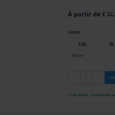
Á partir de
€
32,
Litres
2,5L
5L
Effacer
quantité de Wixx Prima
voi
En stock. Commandé av