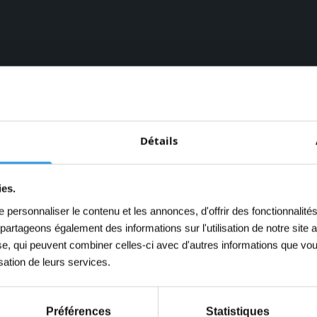
ire Béton Universel est un très bon primaire sans solvant p
e, au béton neuf ou à d’autres bétons non traités. Ce pri
Détails
Béton, Wixx AQ 300 Excellent Peinture Béton, Wixx PU 15
 & Intérieur et Wixx 2K Epoxy AQ 750 Revêtement Béton.
ies.
s
personnaliser le contenu et les annonces, d'offrir des fonctionnalité
adhérence
s partageons également des informations sur l'utilisation de notre sit
yse, qui peuvent combiner celles-ci avec d'autres informations que vou
nt pouvoir couvrant
isation de leurs services.
 pour l’intérieur et l’extérieur
de séchage environ 1 heure
Préférences
Statistiques