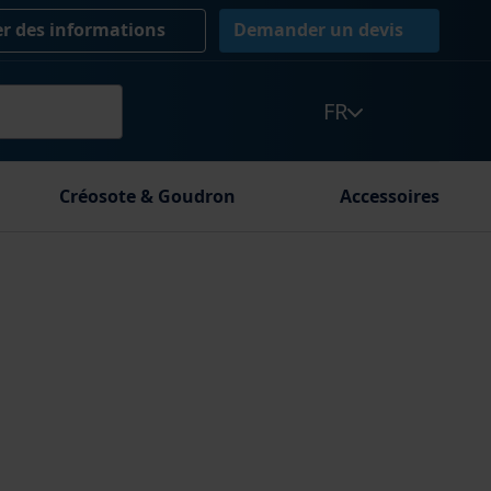
 des informations
Demander un devis
FR
Créosote & Goudron
Accessoires