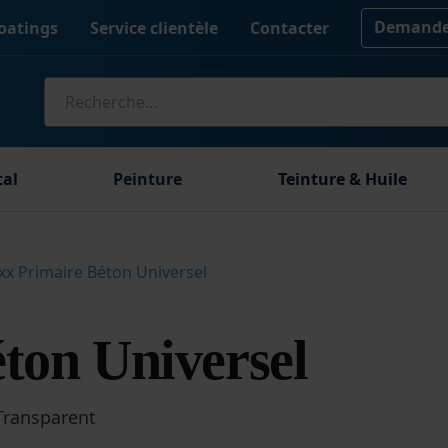
Demander
oatings
Service clientèle
Contacter
Recherche
pour :
tal
Peinture
Teinture & Huile
xx Primaire Béton Universel
ton Universel
Transparent