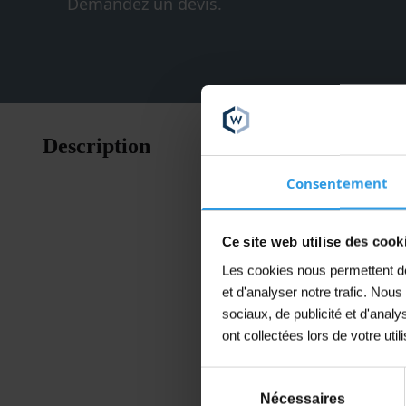
Demandez un devis.
Wixx Prima
Description
de ragréag
Consentement
Peinture 
Extérieur
Ce site web utilise des cook
Propriété
Les cookies nous permettent de 
Bonne 
et d'analyser notre trafic. Nou
sociaux, de publicité et d'anal
Excelle
ont collectées lors de votre util
Convient
Sélection
Temps 
Nécessaires
du