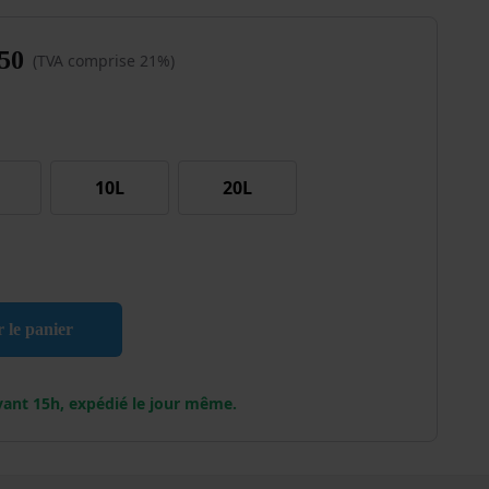
50
(TVA comprise 21%)
10L
20L
ire Béton Universel
r le panier
ant 15h, expédié le jour même.