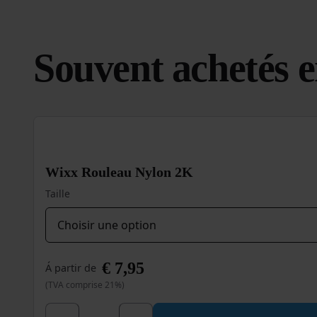
Souvent achetés 
Wixx Rouleau Nylon 2K
Taille
€
7,95
Á partir de
(TVA comprise 21%)
quantité de Wixx Rouleau Nylon 2K
Ce