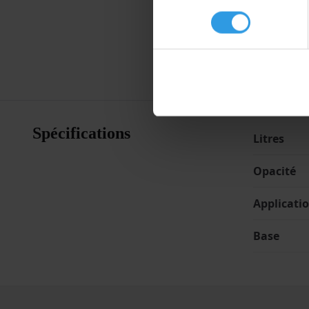
Recouvr
consentement
Couleur
Environ
Spécifications
Litres
Opacité
Applicati
Base