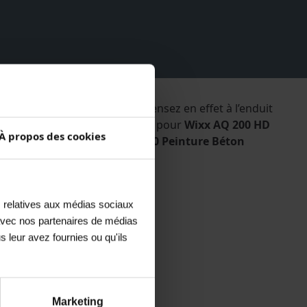
our les nouveaux supports. Pensez en effet à l’enduit
maire béton convient également pour
Wixx AQ 200 HD
À propos des cookies
0 Peinture Béton, Wixx PU 250 Peinture Béton
s relatives aux médias sociaux
e avec nos partenaires de médias
s leur avez fournies ou qu'ils
Marketing