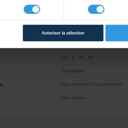
able après 3 heures
 : Transparent
 8 à 10 m2 par litre, selon l’absorption du support
Autoriser la sélection
2,5L, 5L, 10L, 20L
Transparent
on
Pour l’extérieur, Pour l’intérieur
Sans solvant