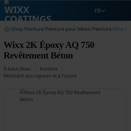
Passer
FR
au
contenu
/
Shop
/
Peinture
/
Peinture pour béton
/
Peinture
/
Wixx 2K
Wixx 2K Époxy AQ 750
Revêtement Béton
À base d’eau
Inodore
Résistant aux rayures et à l’usure