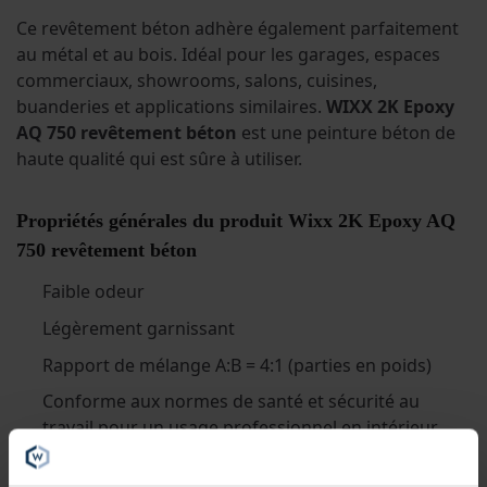
Ce revêtement béton adhère également parfaitement
au métal et au bois. Idéal pour les garages, espaces
commerciaux, showrooms, salons, cuisines,
buanderies et applications similaires.
WIXX 2K Epoxy
AQ 750 revêtement béton
est une peinture béton de
haute qualité qui est sûre à utiliser.
Propriétés générales du produit Wixx 2K Epoxy AQ
750 revêtement béton
Faible odeur
Légèrement garnissant
Rapport de mélange A:B = 4:1 (parties en poids)
Conforme aux normes de santé et sécurité au
travail pour un usage professionnel en intérieur
Bonnes propriétés d’écoulement