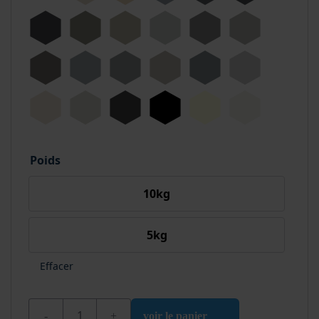
Poids
10kg
5kg
Effacer
quantité de Wixx 2K Époxy AQ 750 Revêtement Bét
voir le panier