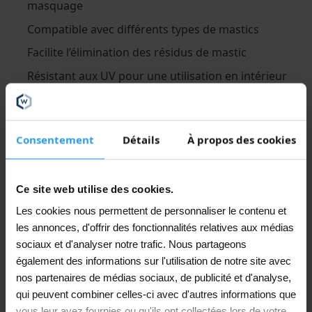
masquage
Compatible avec différents types de mastics
Facilite l’élimination des résidus de mastic
Résistant aux UV pour une utilisation en intérieur
et en extérieur
Se retire sans laisser de résidus de colle
Technologie Easy-Stripe pour un retrait facile
Consentement
Détails
À propos des cookies
Haute résistance à l’usure sur les surfaces
fortement sollicitées
Ce site web utilise des cookies.
Convient aussi bien aux professionnels qu’aux
Les cookies nous permettent de personnaliser le contenu et
particuliers
les annonces, d'offrir des fonctionnalités relatives aux médias
sociaux et d'analyser notre trafic. Nous partageons
Applications
également des informations sur l'utilisation de notre site avec
nos partenaires de médias sociaux, de publicité et d'analyse,
Wixx Ruban de masquage Multi Washi 25/17 mm
est
qui peuvent combiner celles-ci avec d'autres informations que
idéal pour masquer les plinthes, les rebords de
vous leur avez fournies ou qu'ils ont collectées lors de votre