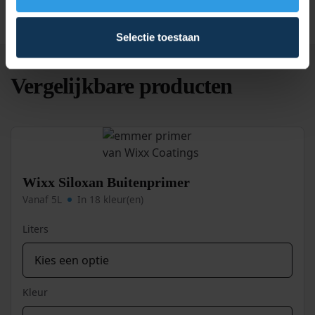
Selectie toestaan
Vergelijkbare producten
Wixx Siloxan Buitenprimer
Vanaf 5L
In 18 kleur(en)
Liters
Kleur