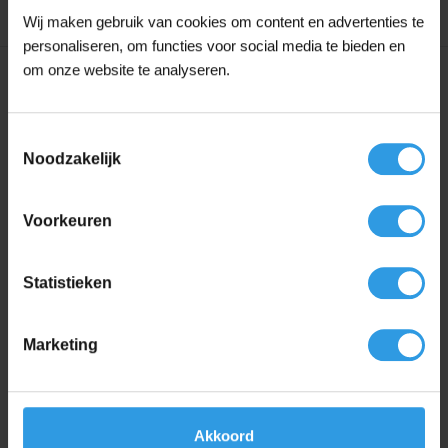
Wij maken gebruik van cookies om content en advertenties te
personaliseren, om functies voor social media te bieden en
om onze website te analyseren.
Specificaties
Toestemmingsselectie
Liters
5L, 10L
Noodzakelijk
Antracietgrijs, Crèmewit, Gitzwart, Grijswit,
Lichtgrijs, Mengkleur, RAL 7016 |
Voorkeuren
Antracietgrijs, RAL 7035 | Lichtgrijs, RAL 9001
Kleur
| Crèmewit, RAL 9002 | Grijswit, RAL 9003 |
Signaalwit, RAL 9005 | Gitzwart, RAL 9010 |
Zuiver Wit, RAL 9016 | Verkeerswit,
Statistieken
Signaalwit, Verkeerswit, Wit, Zuiver Wit
Toepassing
Voor buiten
Marketing
Basis
Waterbasis
Akkoord
Mengkleur
Donkere mengkleur, Lichte mengkleur