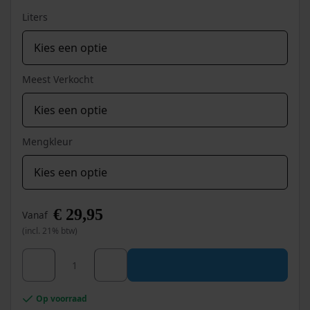
productpagina
Liters
Meest Verkocht
Mengkleur
€
29,95
Vanaf
(incl. 21% btw)
Dit
Wixx PRO Muurverf Supermatt aantal
product
heeft
meerdere
Op voorraad
variaties.