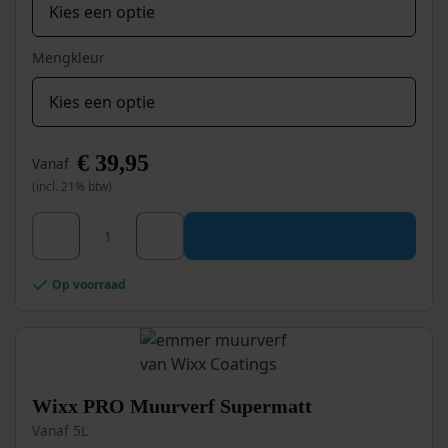
Mengkleur
€
39,95
Vanaf
(incl. 21% btw)
Dit
Wixx Siloxan Buitenprimer aantal
product
heeft
meerdere
Op voorraad
variaties.
Deze
optie
kan
gekozen
worden
Wixx PRO Muurverf Supermatt
op
Vanaf 5L
de