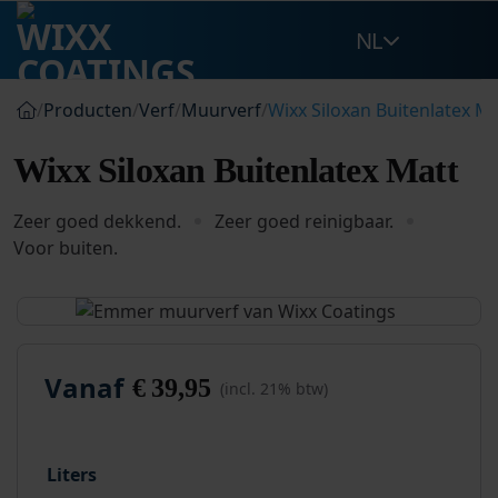
Ga
NL
naar
inhoud
/
Producten
/
Verf
/
Muurverf
/
Wixx Siloxan Buitenlatex Ma
Wixx Siloxan Buitenlatex Matt
Zeer goed dekkend.
Zeer goed reinigbaar.
Voor buiten.
Vanaf
€
39,95
(incl. 21% btw)
Liters