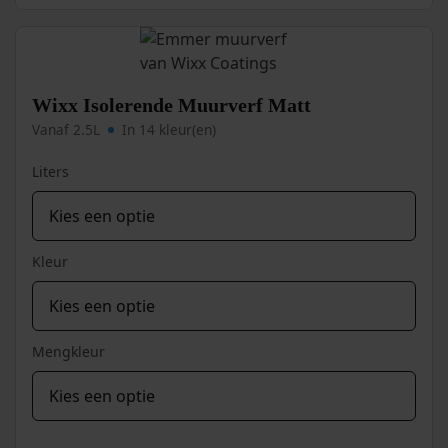
Deze
optie
kan
gekozen
worden
Wixx Isolerende Muurverf Matt
op
Vanaf 2.5L
In 14 kleur(en)
de
productpagina
Liters
Kleur
Mengkleur