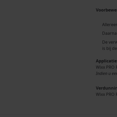
Voorbewe
Alleree
Daarna
De verw
is bij 
Applicatie
Wixx PRO P
Indien u ee
Verdunnin
Wixx PRO 