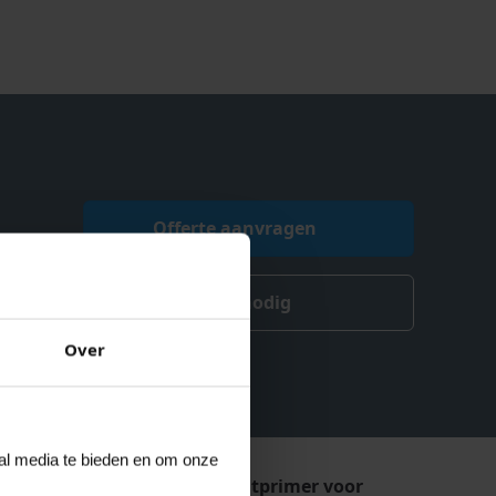
Offerte aanvragen
Advies nodig
Over
ial media te bieden en om onze
e terpentineverdunbare hechtprimer voor