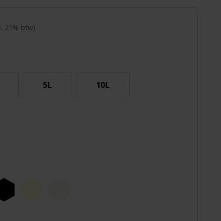
cl. 21% btw)
5L
10L