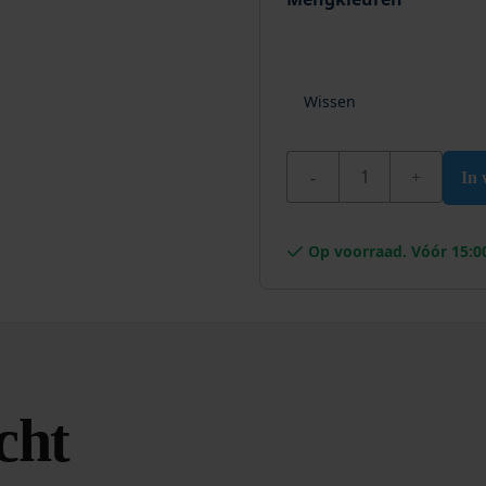
Wissen
Wixx PRO PU Corrosiew
In
Op voorraad. Vóór 15:0
cht