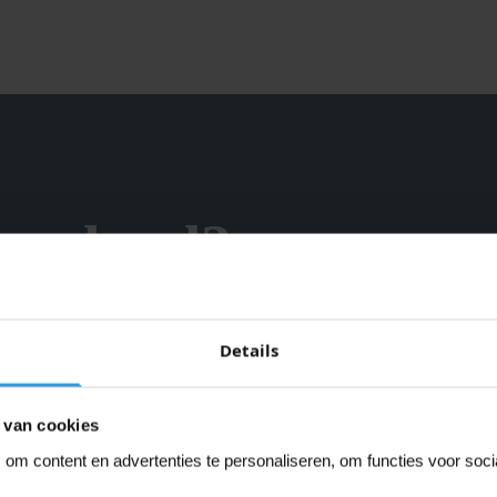
 gepland?
Details
 van cookies
om content en advertenties te personaliseren, om functies voor soc
PU roestwerende primer is een hoogwaardige isolerend