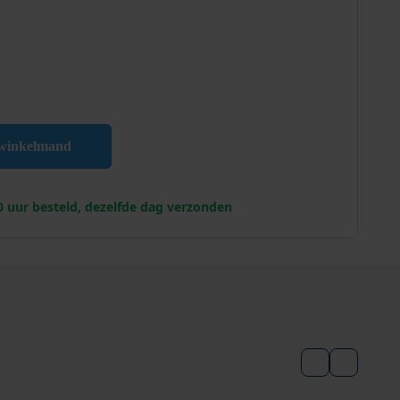
erende Roestwerende Primer aantal
 winkelmand
0 uur besteld, dezelfde dag verzonden