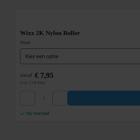
Wixx 2K Nylon Roller
Maat
€
7,95
Vanaf
(incl. 21% btw)
Wixx 2K Nylon Roller aantal
Dit
product
heeft
meerdere
Op voorraad
variaties.
Deze
optie
kan