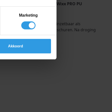
of kwast worden aangebracht. Wixx PRO PU
Marketing
unststof (hard pvc). Daarnaast inzetbaar als
oraf reinigen en grondig mat schuren. Na droging
Akkoord