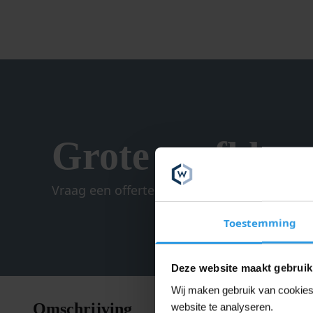
gekozen
worden
op
de
productpagina
Grote verfklus
Vraag een offerte aan.
Toestemming
Deze website maakt gebruik
Wij maken gebruik van cookies 
Wixx PRO 
Omschrijving
website te analyseren.