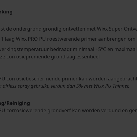
rking
rst de ondergrond grondig ontvetten met Wixx Super Ontve
 1 laag Wixx PRO PU roestwerende primer aanbrengen om e
erkingstemperatuur bedraagt minimaal +5°C en maximaal +
deze corrosiepremende grondlaag essentieel
U corrosiebeschermende primer kan worden aangebracht met
n airless spray gebruikt, verdun dan 5% met Wixx PU Thinner.
g/Reiniging
PU corrosiewerende grondverf kan worden verdund en ge