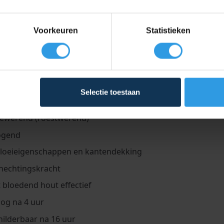
 en exterieur. Deze primer kan namelijk met een roller 
nde primer isoleert bovendien ook bloedend hout.
Voorkeuren
Statistieken
 en hechtlaag op staal en ijzer, aluminium, koper, hout en k
 primer op bloedende houtsoorten. Bestaande verflagen vo
erbaar met terpentinegedragen grond-, voor- en aflakken.
Selectie toestaan
appen roestwerende primer
iewerend (roestwerend)
ogend
vloeieigenschappen en kantendekking
hechtingskracht
t bloedend hout effectief
og na 4 uur
ilderbaar na 16 uur