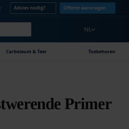
Advies nodig?
Offerte aanvragen
t
NL
Carboleum & Teer
Toebehoren
twerende Primer