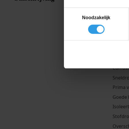
interieur
roestwere
Toestemmingsselectie
Noodzakelijk
Als grond-
isolerende
overschild
Eigensch
Corros
Sneldr
Prima 
Goede 
Isoleer
Stofdro
Oversch