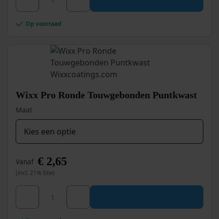
product
heeft
meerdere
Op voorraad
variaties.
Deze
optie
kan
gekozen
worden
op
Wixx Pro Ronde Touwgebonden Puntkwast
de
productpagina
Maat
€
2,65
Vanaf
(incl. 21% btw)
Dit
Wixx Pro Ronde Touwgebonden Puntkwast aantal
product
heeft
meerdere