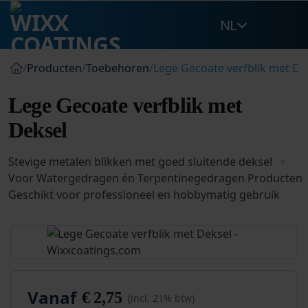
Ga
NL
naar
inhoud
/
Producten
/
Toebehoren
/
Lege Gecoate verfblik met De
Lege Gecoate verfblik met
Deksel
Stevige metalen blikken met goed sluitende deksel
Voor Watergedragen én Terpentinegedragen Producten
Geschikt voor professioneel en hobbymatig gebruik
Vanaf
€
2,75
(incl. 21% btw)