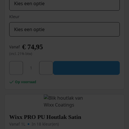
Kleur
€
74,95
Vanaf
(incl. 21% btw)
Dit
Wixx 2K PU 450 Betoncoating aantal
product
heeft
meerdere
Op voorraad
variaties.
Deze
optie
kan
gekozen
worden
Wixx PRO PU Houtlak Satin
op
Vanaf 1L
In 18 kleur(en)
de