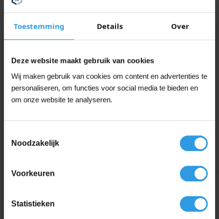
Dit leeg verfblik is geschikt voor waterbasis én
terpentinebasis
Toestemming
Details
Over
Goed afsluitbare deksel
voor veilige opslag
Stevig en herbruikbaar
– lange levensduur
Deze website maakt gebruik van cookies
Professionele kwaliteit
voor werkplaats en
Wij maken gebruik van cookies om content en advertenties te
particulier gebruik
personaliseren, om functies voor social media te bieden en
om onze website te analyseren.
Met deze gecoate lege verfblikken heeft u altijd een
betrouwbare, veilige verpakking voor al uw verf- en
Toestemmingsselectie
coatingproducten.
Noodzakelijk
Voorkeuren
Specificaties
Statistieken
Liters
1L, 2.5L, 5L, 10L, 20L