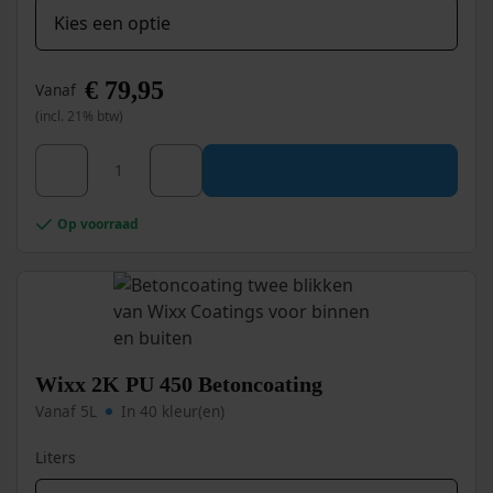
€
79,95
Vanaf
(incl. 21% btw)
Dit
Wixx 2K Epoxy 650 Extreme Betoncoating aantal
product
heeft
meerdere
Op voorraad
variaties.
Deze
optie
kan
gekozen
worden
op
Wixx 2K PU 450 Betoncoating
de
Vanaf 5L
In 40 kleur(en)
productpagina
Liters