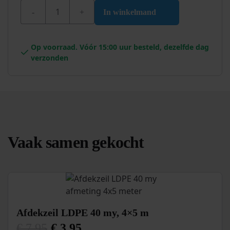
Lege Gecoate verfblik met Deksel aantal
In winkelmand
Op voorraad. Vóór 15:00 uur besteld, dezelfde dag
verzonden
Vaak samen gekocht
Afdekzeil LDPE 40 my, 4×5 m
€
7,95
€
3,95