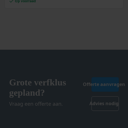
Op voorraad
variaties.
Deze
optie
kan
gekozen
worden
op
de
productpagina
Grote verfklus
Offerte aanvragen
gepland?
Vraag een offerte aan.
Advies nodig