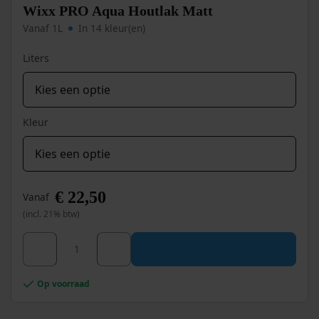
worden
Wixx PRO Aqua Houtlak Matt
op
Vanaf 1L
In 14 kleur(en)
de
productpagina
Liters
Kleur
€
22,50
Vanaf
(incl. 21% btw)
Dit
Wixx PRO Aqua Houtlak Matt aantal
product
heeft
meerdere
Op voorraad
variaties.
Deze