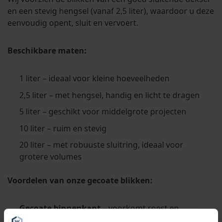
en een stevig hengsel (vanaf 2,5 liter), waardoor u deze
eenvoudig opent, sluit en vervoert.
Beschikbare maten:
1 liter – ideaal voor kleine hoeveelheden
2,5 liter – met hengsel, handig en licht te dragen
5 liter – geschikt voor middelgrote projecten
10 liter – ruim en stevig
20 liter – met robuuste sluitring, ideaal voor
grotere volumes
Voordelen van onze gecoate blikken:
Gecoate binnenkant
– voorkomt roest en
aantasting