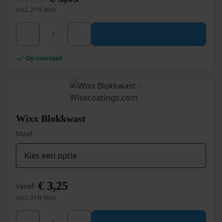
Oorspronkelijke
Huidige
(incl. 21% btw)
prijs
prijs
was:
is:
€ 7,95.
€ 3,95.
Afdekzeil LDPE 40 my, 4x5 m aantal
Op voorraad
Wixx Blokkwast
Maat
€
3,25
Vanaf
(incl. 21% btw)
Dit
Wixx Blokkwast aantal