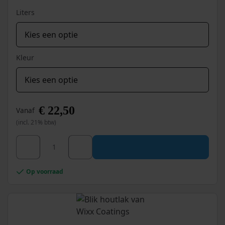
productpagina
Liters
Kleur
€
22,50
Vanaf
(incl. 21% btw)
Dit
Wixx PRO PU Houtlak Satin aantal
product
heeft
meerdere
Op voorraad
variaties.
Deze
optie
kan
gekozen