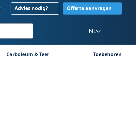
Advies nodig?
Offerte aanvragen
t
NL
Carboleum & Teer
Toebehoren