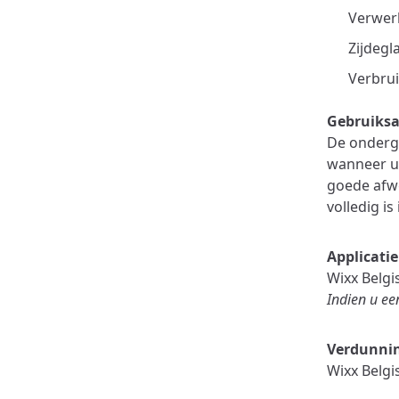
Verwer
Zijdeg
Verbrui
Gebruiksa
De ondergr
wanneer u 
goede afwe
volledig i
Applicatie
Wixx Belgi
Indien u ee
Verdunnin
Wixx Belg