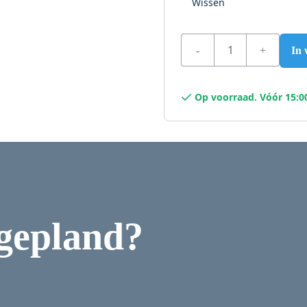
Wissen
Wixx Belgische Carbol
In
Op voorraad. Vóór 15:0
 gepland?