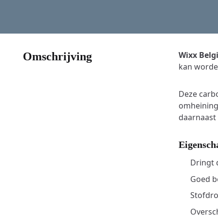
Wixx Belg
Omschrijving
kan worden
Deze carb
omheininge
daarnaast
Eigensch
Dringt 
Goed b
Stofdro
Oversch