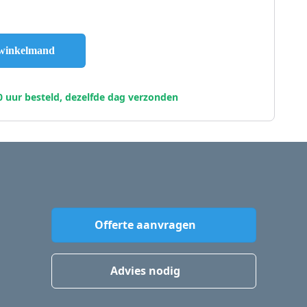
eum aantal
 winkelmand
0 uur besteld, dezelfde dag verzonden
Offerte aanvragen
Advies nodig