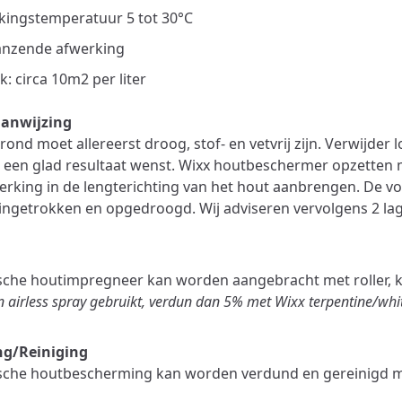
kingstemperatuur 5 tot 30°C
lanzende afwerking
k: circa 10m2 per liter
anwijzing
ond moet allereerst droog, stof- en vetvrij zijn. Verwijder l
een glad resultaat wenst. Wixx houtbeschermer opzetten 
rking in de lengterichting van het hout aanbrengen. De v
s ingetrokken en opgedroogd. Wij adviseren vervolgens 2 la
sche houtimpregneer kan worden aangebracht met roller, kw
n airless spray gebruikt, verdun dan 5% met Wixx terpentine/white
g/Reiniging
ische houtbescherming kan worden verdund en gereinigd 