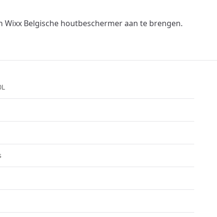
gen Wixx Belgische houtbeschermer aan te brengen.
0L
s