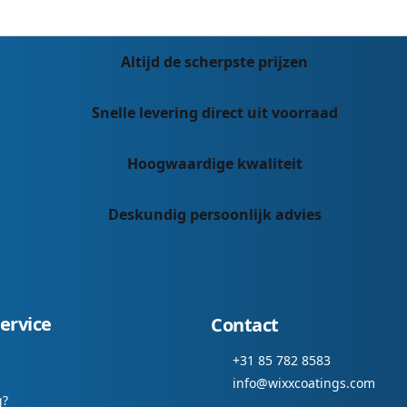
Altijd de scherpste prijzen
Snelle levering direct uit voorraad
Hoogwaardige kwaliteit
Deskundig persoonlijk advies
ervice
Contact
+31 85 782 8583
info@wixxcoatings.com
g?