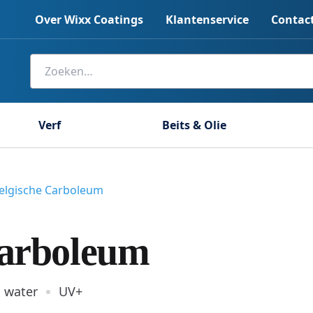
Over Wixx Coatings
Klantenservice
Contac
Zoeken
naar:
Verf
Beits & Olie
elgische Carboleum
Carboleum
 water
UV+