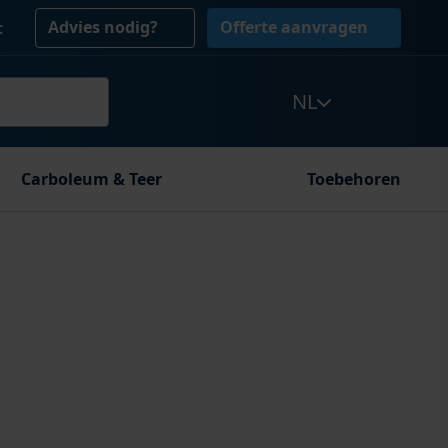
Advies nodig?
Offerte aanvragen
t
NL
Carboleum & Teer
Toebehoren