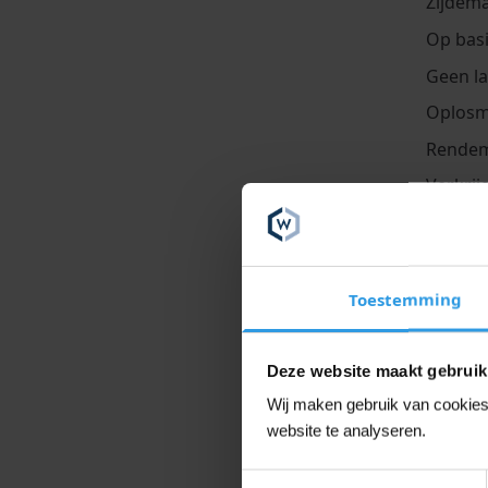
Zijdema
Op basi
Geen la
Oplosmi
Rendeme
Verkrij
Gebruiksa
De onderg
deze verza
Toestemming
behandelen
Deze website maakt gebruik
Voorberei
Hout olie
Wij maken gebruik van cookies 
website te analyseren.
Verwerki
Toestemmingsselectie