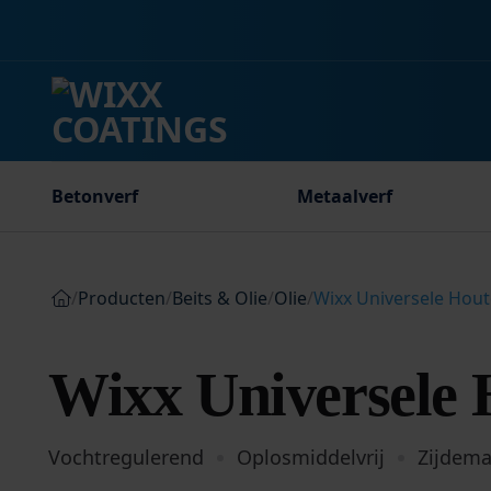
Ga
naar
inhoud
Betonverf
Metaalverf
/
Producten
/
Beits & Olie
/
Olie
/
Wixx Universele Hout
Wixx Universele 
Vochtregulerend
Oplosmiddelvrij
Zijdema