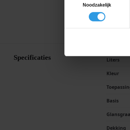
1. Breng d
Noodzakelijk
2. Laat de
3. Om laag
oppervlak
Specificaties
Liters
Kleur
Toepassin
Basis
Glansgra
Dekking