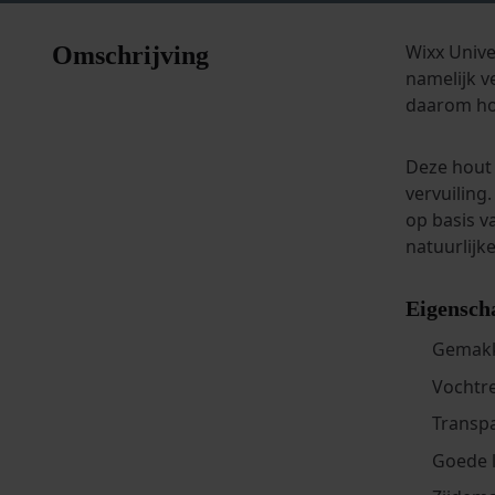
Wixx Unive
Omschrijving
namelijk v
daarom hou
Deze hout 
vervuiling
op basis v
natuurlijk
Eigensch
Gemakk
Vochtr
Transp
Goede 