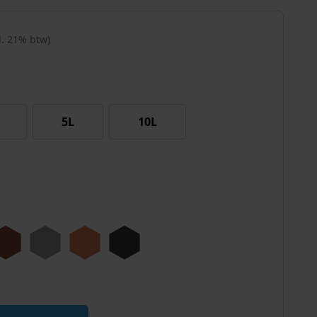
cl. 21% btw)
5L
10L
ie UV+ aantal