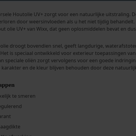
rsele Houtolie UV+ zorgt voor een natuurlijke uitstraling. 
erloren door weersinvloeden als u het niet tijdig behandelt. 
t olie UV+ van Wixx, dat geen oplosmiddelen bevat en dus 
olie droogt bovendien snel, geeft langdurige, waterafsto
. Het is speciaal ontwikkeld voor exterieur toepassingen va
an speciale oliën zorgt vervolgens voor een goede indringin
e karakter en de kleur blijven behouden door deze natuurlijk
appen
elijk te smeren
egulerend
arant
laagdikte