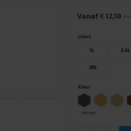
Vanaf
€
12,50
(in
Liters
1L
2.5L
20L
Kleur
Wissen
Wixx Universele Houtol