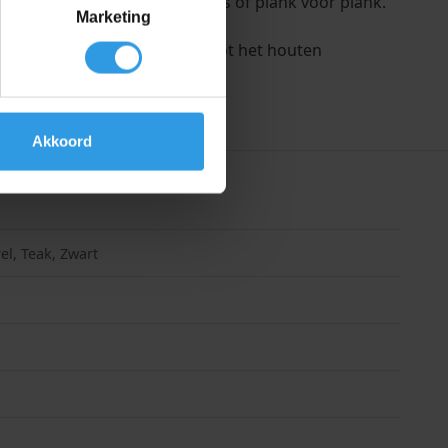
ng van het hout. Werk in zones of plank voor plank.
Marketing
et een niet pluizende doek tot het houten
Akkoord
el, Teak, Zwart