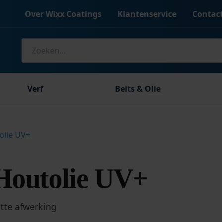
Over Wixx Coatings
Klantenservice
Contac
Zoeken
naar:
Verf
Beits & Olie
olie UV+
Houtolie UV+
tte afwerking