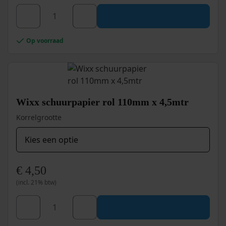
Dit
product
heeft
Wixx
meerdere
Op voorraad
Schuurpad
variaties.
150x240
Deze
optie
mm
kan
aantal
gekozen
worden
Wixx schuurpapier rol 110mm x 4,5mtr
op
Korrelgrootte
de
productpagina
€
4,50
(incl. 21% btw)
Dit
product
heeft
Wixx