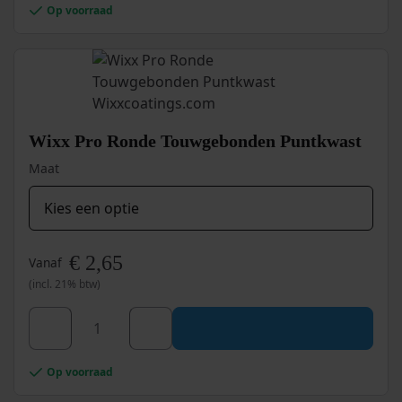
meerdere
Op voorraad
schuurpapier
variaties.
rol
Deze
optie
110mm
kan
x
gekozen
4,5mtr
worden
aantal
op
Wixx Pro Ronde Touwgebonden Puntkwast
de
productpagina
Maat
€
2,65
Vanaf
(incl. 21% btw)
Dit
product
heeft
Wixx
meerdere
Op voorraad
Pro
variaties.