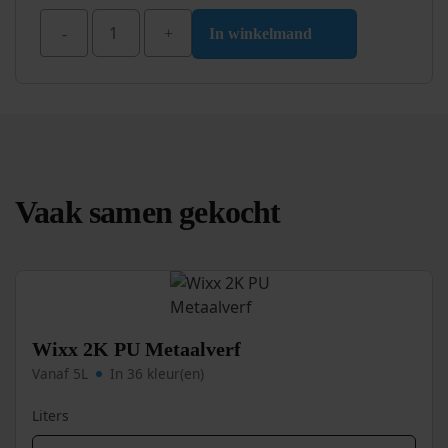
was:
is:
€ 9,95.
€ 5,95.
In winkelmand
Wixx
Coatings
Powerclean
aantal
Vaak samen gekocht
Wixx 2K PU Metaalverf
Vanaf 5L
In 36 kleur(en)
Liters