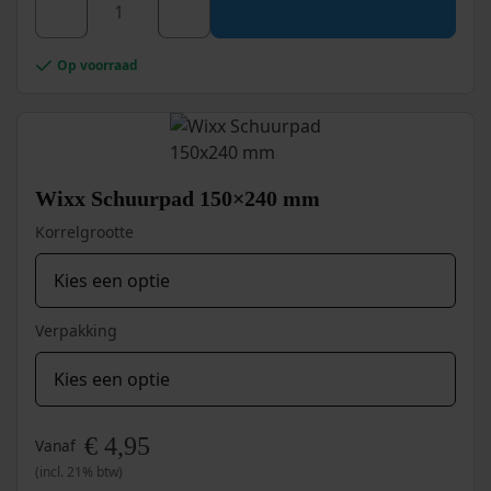
€ 72,40.
€ 44,95.
Wixx
Op voorraad
Super
Ontvetter
5L
aantal
Wixx Schuurpad 150×240 mm
Korrelgrootte
Verpakking
€
4,95
Vanaf
(incl. 21% btw)