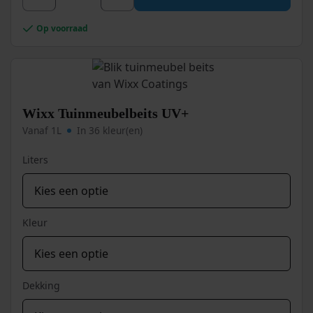
heeft
Wixx
meerdere
Op voorraad
Deur
variaties.
en
Deze
optie
Kozijn
kan
Beits
gekozen
UV+
worden
Wixx Tuinmeubelbeits UV+
aantal
op
Vanaf 1L
In 36 kleur(en)
de
productpagina
Liters
Kleur
Dekking