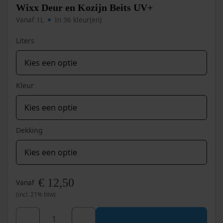
aantal
worden
Wixx Deur en Kozijn Beits UV+
op
Vanaf 1L
In 36 kleur(en)
de
productpagina
Liters
Kleur
Dekking
€
12,50
Vanaf
(incl. 21% btw)
Dit
product