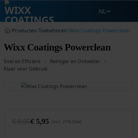
Ga
NL
naar
inhoud
/
Producten
/
Toebehoren
/
Wixx Coatings Powerclean
Wixx Coatings Powerclean
Snel en Efficiënt
Reiniger en Ontvetter
Klaar voor Gebruik
€
9,95
€
5,95
(incl. 21% btw)
Oorspronkelijke
Huidige
prijs
prijs