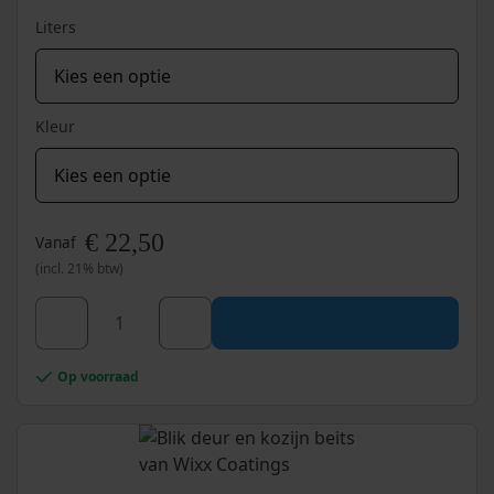
productpagina
Liters
Kleur
€
22,50
Vanaf
(incl. 21% btw)
Dit
product
heeft
Wixx
meerdere
Op voorraad
PRO
variaties.
PU
Deze
optie
Houtlak
kan
Satin
gekozen