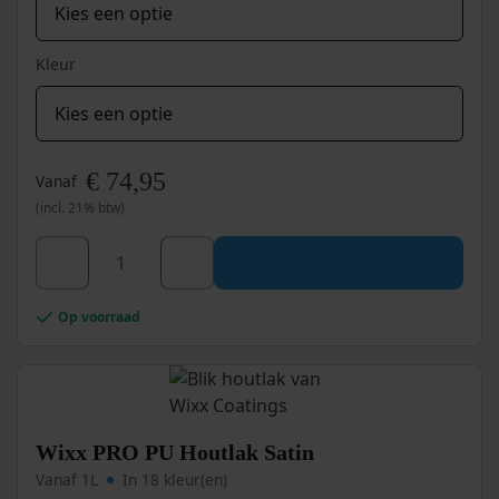
Kleur
€
74,95
Vanaf
(incl. 21% btw)
Dit
product
heeft
Wixx
meerdere
Op voorraad
2K
variaties.
PU
Deze
optie
Metaalverf
kan
aantal
gekozen
worden
Wixx PRO PU Houtlak Satin
op
Vanaf 1L
In 18 kleur(en)
de