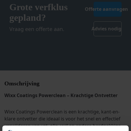
Grote verfklus
Offerte aanvragen
gepland?
Vraag een offerte aan.
Advies nodig
Omschrijving
Wixx Coatings Powerclean – Krachtige Ontvetter
Wixx Coatings Powerclean is een krachtige, kant-en-
klare ontvetter die ideaal is voor het snel en effectief
verwijderen van vet, olie, vuil en andere hardnekkige