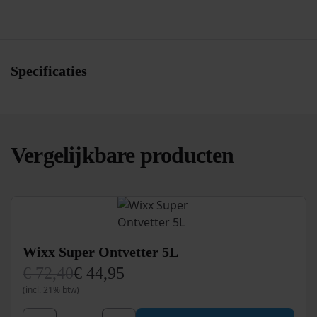
Specificaties
Vergelijkbare producten
Wixx Super Ontvetter 5L
€
72,40
€
44,95
Oorspronkelijke
Huidige
(incl. 21% btw)
prijs
prijs
was:
is: